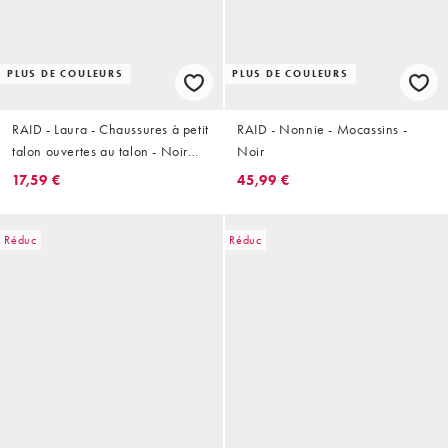
PLUS DE COULEURS
PLUS DE COULEURS
RAID - Laura - Chaussures à petit
RAID - Nonnie - Mocassins -
talon ouvertes au talon - Noir
Noir
verni
17,59 €
45,99 €
Réduc
Réduc