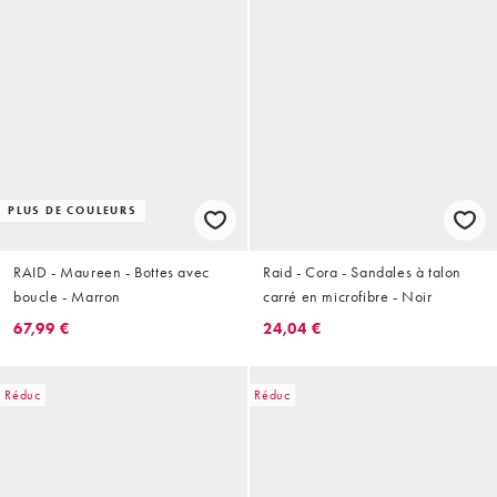
PLUS DE COULEURS
RAID - Maureen - Bottes avec
Raid - Cora - Sandales à talon
boucle - Marron
carré en microfibre - Noir
67,99 €
24,04 €
Réduc
Réduc