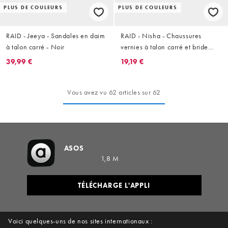
PLUS DE COULEURS
PLUS DE COULEURS
RAID - Jeeya - Sandales en daim
RAID - Nisha - Chaussures
à talon carré - Noir
vernies à talon carré et bride
arrière - Bordeaux
39,99 €
19,19 €
Vous avez vu 62 articles sur 62
ASOS
1,8 M
TÉLÉCHARGE L'APPLI
Voici quelques-uns de nos sites internationaux :