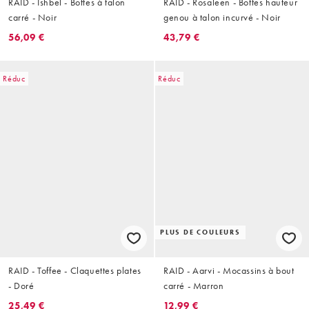
RAID - Ishbel - Bottes à talon
RAID - Rosaleen - Bottes hauteur
carré - Noir
genou à talon incurvé - Noir
56,09 €
43,79 €
Réduc
Réduc
PLUS DE COULEURS
RAID - Toffee - Claquettes plates
RAID - Aarvi - Mocassins à bout
- Doré
carré - Marron
25,49 €
12,99 €