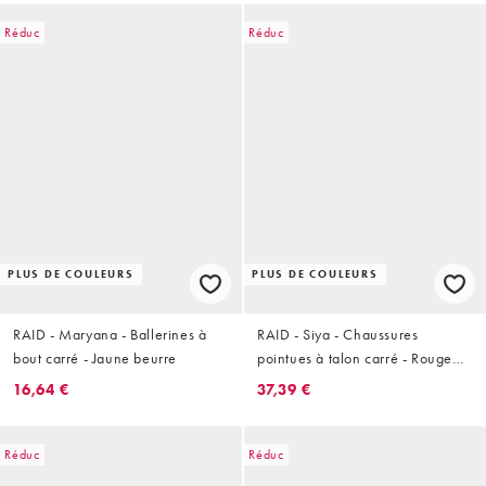
Réduc
Réduc
PLUS DE COULEURS
PLUS DE COULEURS
RAID - Maryana - Ballerines à
RAID - Siya - Chaussures
bout carré - Jaune beurre
pointues à talon carré - Rouge
verni
16,64 €
37,39 €
Réduc
Réduc