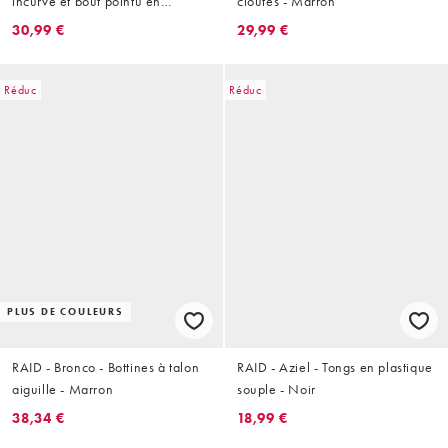
incurvé et bout pointu en
cloutés - Marron
imitation daim - Fauve
30,99 €
29,99 €
Réduc
Réduc
PLUS DE COULEURS
RAID - Bronco - Bottines à talon
RAID - Aziel - Tongs en plastique
aiguille - Marron
souple - Noir
38,34 €
18,99 €