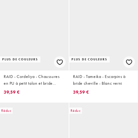
PLUS DE COULEURS
PLUS DE COULEURS
RAID - Cordeliya - Chaussures
RAID - Tameika - Escarpins à
en PU à petit talon et bride
bride cheville - Blanc verni
arrière - Bleu
39,59 €
39,59 €
Réduc
Réduc