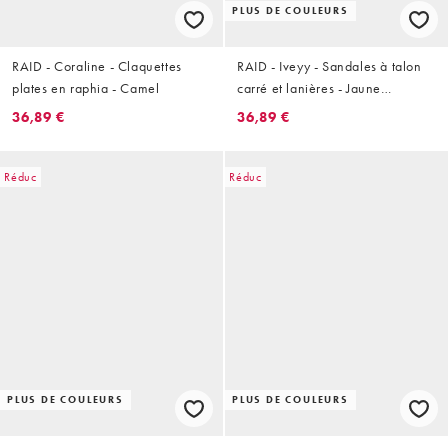
PLUS DE COULEURS
RAID - Coraline - Claquettes
RAID - Iveyy - Sandales à talon
plates en raphia - Camel
carré et lanières - Jaune
babeurre
36,89 €
36,89 €
Réduc
Réduc
PLUS DE COULEURS
PLUS DE COULEURS