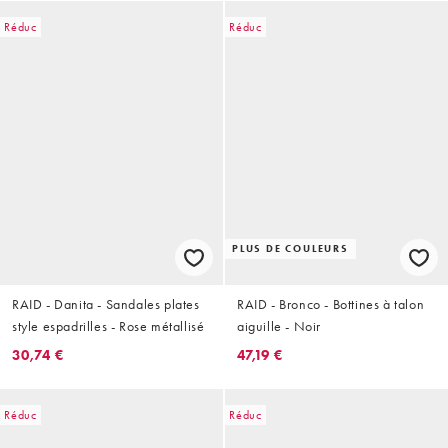
Réduc
Réduc
PLUS DE COULEURS
RAID - Danita - Sandales plates
RAID - Bronco - Bottines à talon
style espadrilles - Rose métallisé
aiguille - Noir
30,74 €
47,19 €
Réduc
Réduc