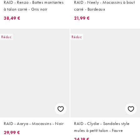
RAID - Renzo - Bottes montantes
RAID - Neely - Mocassins à bout
à talon carré - Gris noir
carré - Bordeaux
38,49 €
21,99 €
Réduc
Réduc
RAID - Aarya - Mocassins - Noir
RAID - Clydie - Sandales style
mules à petit talon - Fauve
29,99 €
34,19 €