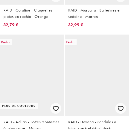
RAID - Coraline - Claquettes
RAID - Maryana - Ballerines en
plates en raphia - Orange
suédine - Marron
32,79 €
32,99 €
Réduc
Réduc
PLUS DE COULEURS
RAID - Adilah - Bottes montantes
RAID - Devena - Sandales à
à talon carré - Marron
talon carré et détail doré -