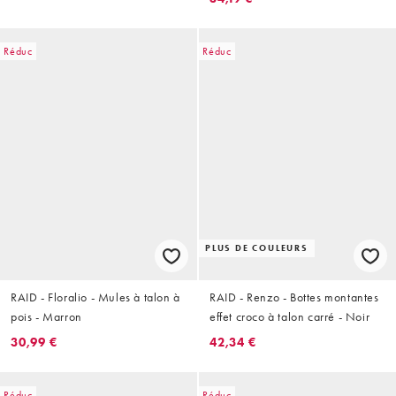
Réduc
Réduc
PLUS DE COULEURS
RAID - Floralio - Mules à talon à
RAID - Renzo - Bottes montantes
pois - Marron
effet croco à talon carré - Noir
30,99 €
42,34 €
Réduc
Réduc