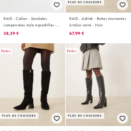
PLUS DE COULEURS
RAID - Callen - Sandales
RAID - Adilah - Bottes montantes
compensées style espadrilles -
à talon carré - Noir
Doré
38,39 €
67,99 €
Réduc
Réduc
PLUS DE COULEURS
PLUS DE COULEURS