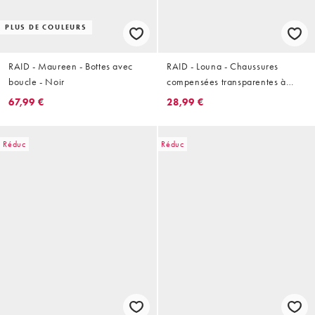
PLUS DE COULEURS
RAID - Maureen - Bottes avec
RAID - Louna - Chaussures
boucle - Noir
compensées transparentes à
bride arrière - Marron
67,99 €
28,99 €
Réduc
Réduc