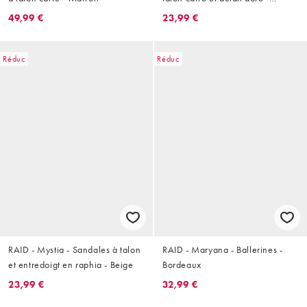
Marron
49,99 €
23,99 €
Réduc
Réduc
RAID - Mystia - Sandales à talon
RAID - Maryana - Ballerines -
et entredoigt en raphia - Beige
Bordeaux
23,99 €
32,99 €