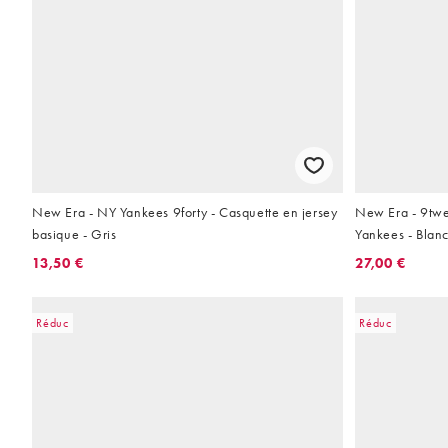
New Era - NY Yankees 9forty - Casquette en jersey
New Era - 9twen
basique - Gris
Yankees - Blan
13,50 €
27,00 €
Réduc
Réduc