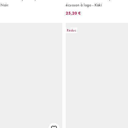
- Noir
écusson à logo - Kaki
25,20 €
Réduc