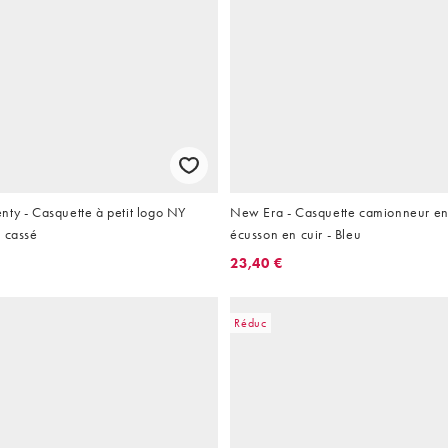
ty - Casquette à petit logo NY
New Era - Casquette camionneur en
c cassé
écusson en cuir - Bleu
23,40 €
Réduc