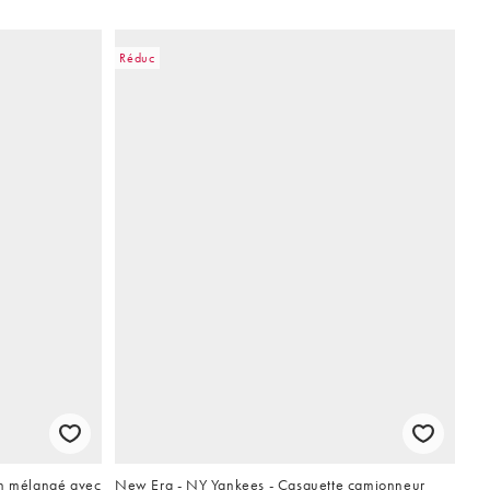
Réduc
in mélangé avec
New Era - NY Yankees - Casquette camionneur