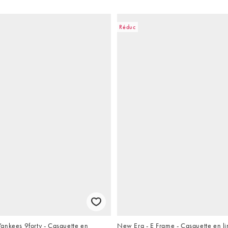
Réduc
ankees 9forty - Casquette en
New Era - E Frame - Casquette en l