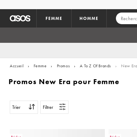
Aller au contenu principal
FEMME
HOMME
Accueil
›
Femme
›
Promos
›
A To Z Of Brands
›
New Er
Promos New Era pour Femme
Trier
Filtrer