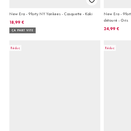
New Era - 9forty NY Yankees - Casquette - Kaki
New Era - 9for
détouré - Gris
18,99 €
24,99 €
ÇA PART VITE
Réduc
Réduc