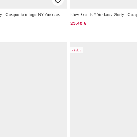
ty - Casquette à logo NY Yankees
New Era - NY Yankees 9forty - Casqu
23,40 €
Réduc