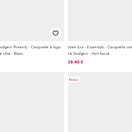
odgers 9twenty - Casquette à logo
New Era - Essentials - Casquette ca
e côté - Blanc
LA Dodgers - Vert foncé
26,40 €
Réduc