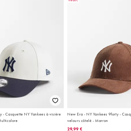
Réduc
y - Casquette NY Yankees à visière
New Era - NY Yankees 9forty - Casq
Multicolore
velours côtelé - Marron
29,99 €