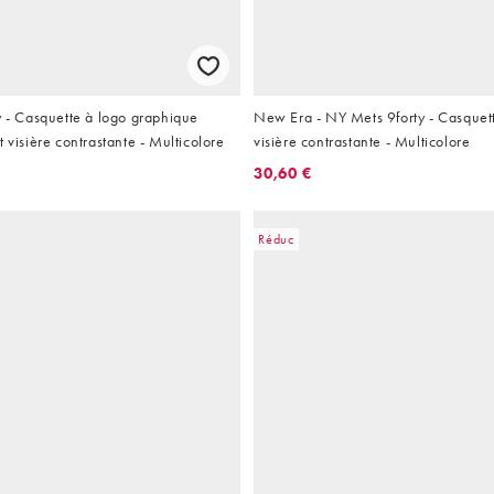
y - Casquette à logo graphique
New Era - NY Mets 9forty - Casquett
t visière contrastante - Multicolore
visière contrastante - Multicolore
30,60 €
Réduc