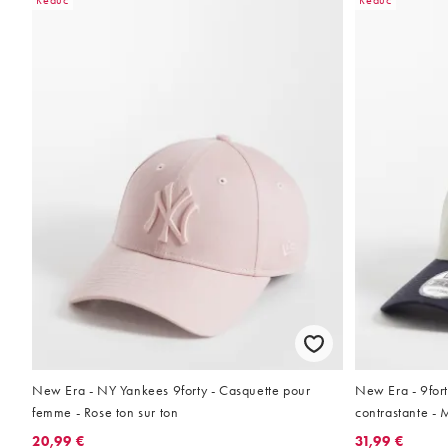
Réduc
Réduc
New Era - NY Yankees 9forty - Casquette pour
New Era - 9fort
femme - Rose ton sur ton
contrastante - 
20,99 €
31,99 €