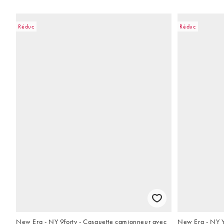
Réduc
Réduc
New Era - NY 9forty - Casquette camionneur avec
New Era - NY Y