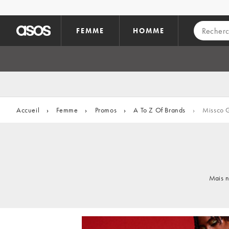
Aller au contenu principal
FEMME
HOMME
Accueil
›
Femme
›
Promos
›
A To Z Of Brands
›
Missco G
Mais n