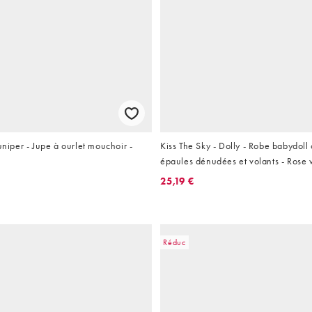
uniper - Jupe à ourlet mouchoir -
Kiss The Sky - Dolly - Robe babydoll 
épaules dénudées et volants - Rose v
25,19 €
Réduc