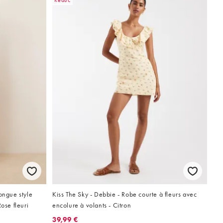
Réduc
ongue style
Kiss The Sky - Debbie - Robe courte à fleurs avec
ose fleuri
encolure à volants - Citron
39,99 €