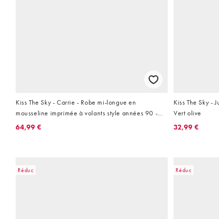
Kiss The Sky - Carrie - Robe mi-longue en
Kiss The Sky - J
mousseline imprimée à volants style années 90 -
Vert olive
Corail
64,99 €
32,99 €
Réduc
Réduc