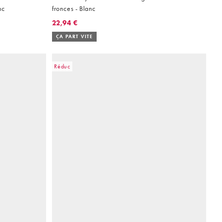
nc
fronces - Blanc
22,94 €
ÇA PART VITE
Réduc