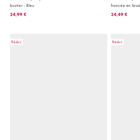
bustier - Bleu
froncée en brod
24,99 €
24,49 €
Réduc
Réduc