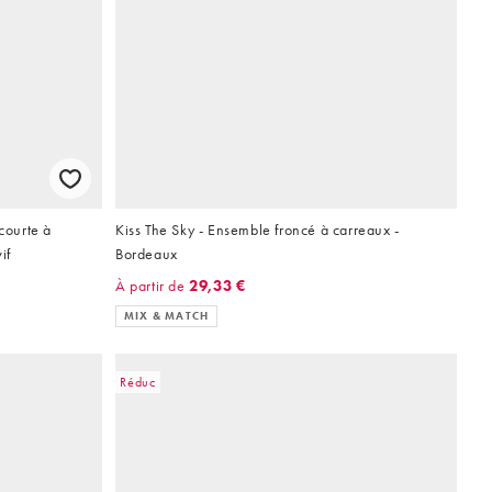
courte à
Kiss The Sky - Ensemble froncé à carreaux -
if
Bordeaux
À partir de
29,33 €
MIX & MATCH
Réduc