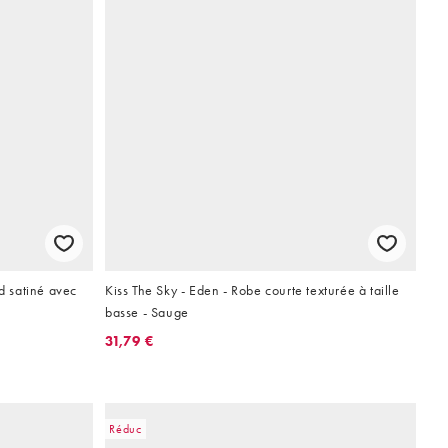
rd satiné avec
Kiss The Sky - Eden - Robe courte texturée à taille
basse - Sauge
31,79 €
Réduc