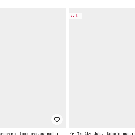
Réduc
Seraphina - Robe longueur mollet
Kiss The Sky - Jules - Robe longueur