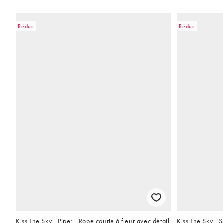
Réduc
Réduc
Kiss The Sky - Piper - Robe courte à fleur avec détail
Kiss The Sky - 