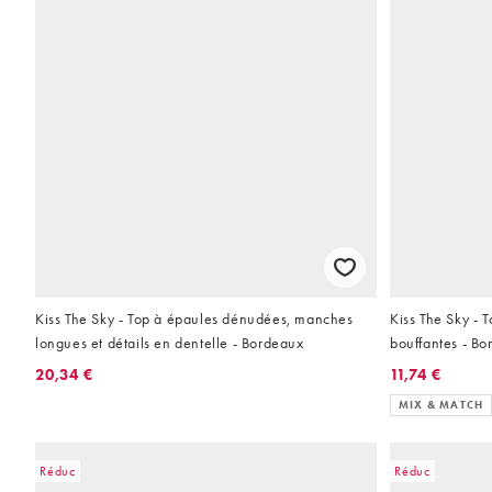
Kiss The Sky - Top à épaules dénudées, manches
Kiss The Sky - 
longues et détails en dentelle - Bordeaux
bouffantes - B
20,34 €
11,74 €
MIX & MATCH
Réduc
Réduc