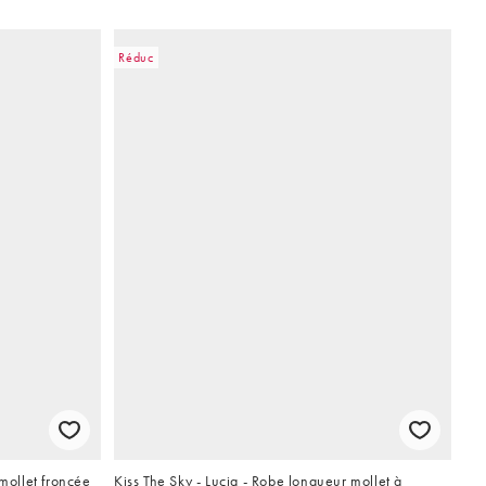
Réduc
 mollet froncée
Kiss The Sky - Lucia - Robe longueur mollet à