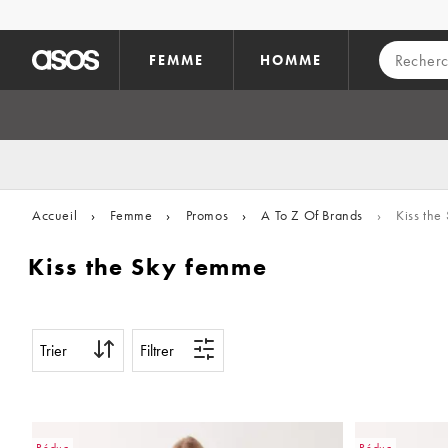
Aller au contenu principal
FEMME
HOMME
Accueil
›
Femme
›
Promos
›
A To Z Of Brands
›
Kiss the
Kiss the Sky femme
Trier
Filtrer