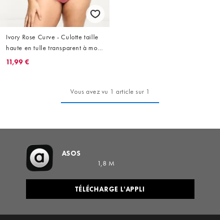
Ivory Rose Curve - Culotte taille
haute en tulle transparent à motif
cœurs - Rose
11,99 €
Vous avez vu 1 article sur 1
ASOS
1,8 M
TÉLÉCHARGE L'APPLI