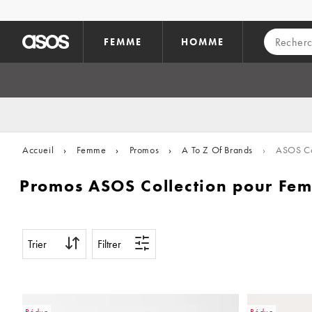
Aller au contenu principal
FEMME
HOMME
Accueil
›
Femme
›
Promos
›
A To Z Of Brands
›
ASOS Co
Promos ASOS Collection pour Fe
Trier
Filtrer