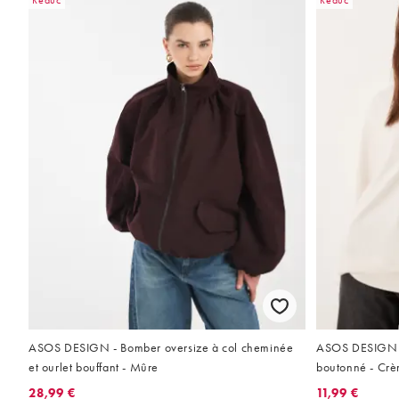
Réduc
Réduc
ASOS DESIGN - Bomber oversize à col cheminée
ASOS DESIGN - 
et ourlet bouffant - Mûre
boutonné - Cr
28,99 €
11,99 €