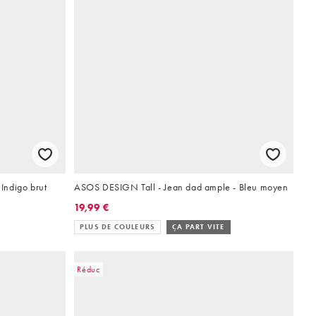
 Indigo brut
ASOS DESIGN Tall - Jean dad ample - Bleu moyen
19,99 €
PLUS DE COULEURS
ÇA PART VITE
Réduc