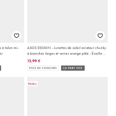
 à talon mi-
ASOS DESIGN - Lunettes de soleil aviateur chunky
ir
à branches larges et verres orange pâle - Écaille de
tortue
12,99 €
PLUS DE COULEURS
ÇA PART VITE
Réduc