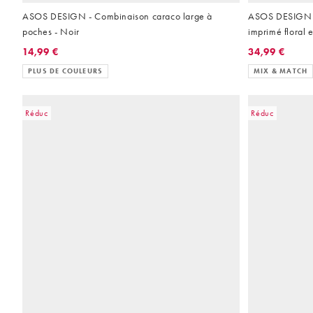
ASOS DESIGN - Combinaison caraco large à
ASOS DESIGN ju
poches - Noir
imprimé floral 
pièces
14,99 €
34,99 €
PLUS DE COULEURS
MIX & MATCH
Réduc
Réduc