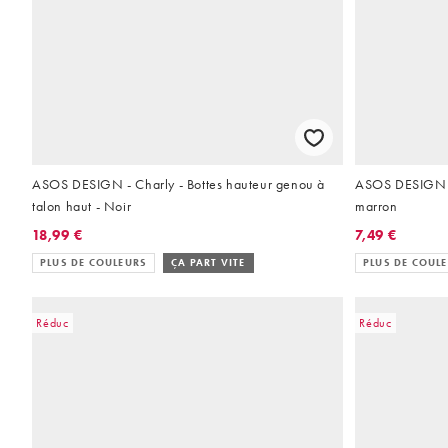
ASOS DESIGN - Charly - Bottes hauteur genou à
ASOS DESIGN - 
talon haut - Noir
marron
18,99 €
7,49 €
PLUS DE COULEURS
ÇA PART VITE
PLUS DE COUL
Réduc
Réduc