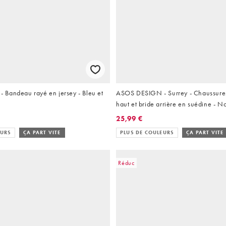
Bandeau rayé en jersey - Bleu et
ASOS DESIGN - Surrey - Chaussures
haut et bride arrière en suédine - No
25,99 €
EURS
ÇA PART VITE
PLUS DE COULEURS
ÇA PART VITE
Réduc