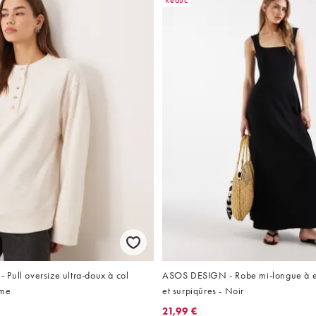
Réduc
Pull oversize ultra-doux à col
ASOS DESIGN - Robe mi-longue à e
ème
et surpiqûres - Noir
21,99 €