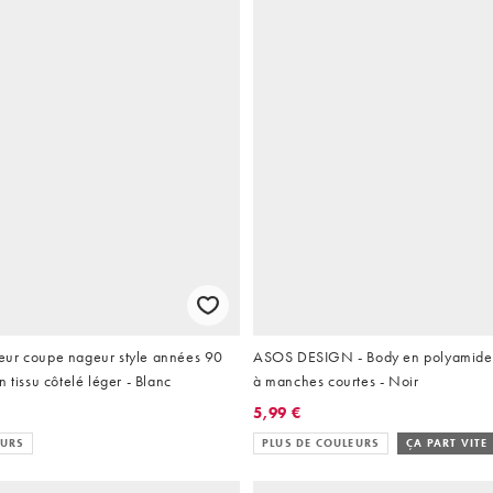
ur coupe nageur style années 90
ASOS DESIGN - Body en polyamide 
 tissu côtelé léger - Blanc
à manches courtes - Noir
5,99 €
EURS
PLUS DE COULEURS
ÇA PART VITE