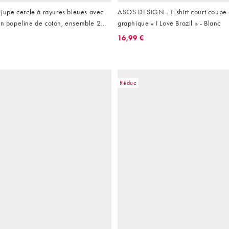
pe cercle à rayures bleues avec
ASOS DESIGN - T-shirt court coupe 
en popeline de coton, ensemble 2
graphique « I Love Brazil » - Blanc
16,99 €
Réduc