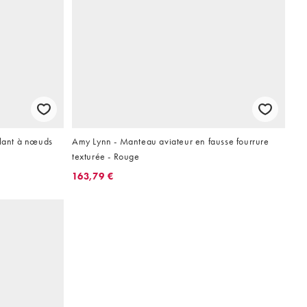
llant à nœuds
Amy Lynn - Manteau aviateur en fausse fourrure
texturée - Rouge
163,79 €