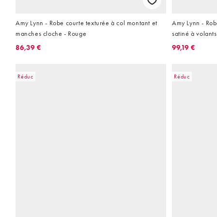
Amy Lynn - Robe courte texturée à col montant et
Amy Lynn - Robe
manches cloche - Rouge
satiné à volant
86,39 €
99,19 €
Réduc
Réduc