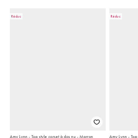
Réduc
Réduc
Amy Lynn - Top style corset à dos nu - Marron
Amy Lynn - Top 