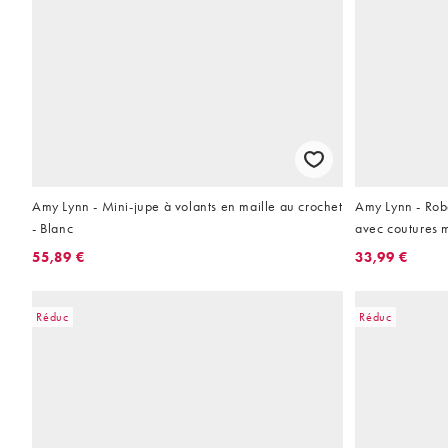
Amy Lynn - Mini-jupe à volants en maille au crochet
Amy Lynn - Robe
- Blanc
avec coutures 
Noir
55,89 €
33,99 €
Réduc
Réduc