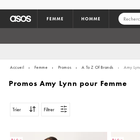
Aller au contenu principal
FEMME
HOMME
Accueil
›
Femme
›
Promos
›
A To Z Of Brands
›
Amy Lyn
Promos Amy Lynn pour Femme
Trier
Filtrer