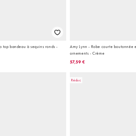
p top bandeau à sequins ronds -
Amy Lynn - Robe courte boutonnée e
ornements - Crème
57,59 €
Réduc