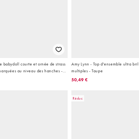
 babydoll courte et ornée de strass
Amy Lynn - Top d'ensemble ultra bri
marquées au niveau des hanches -
multiples - Taupe
50,49 €
Réduc