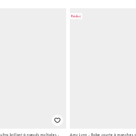
Réduc
ultra brillant à nœuds multiples -
Amy Lynn - Robe courte à manches c