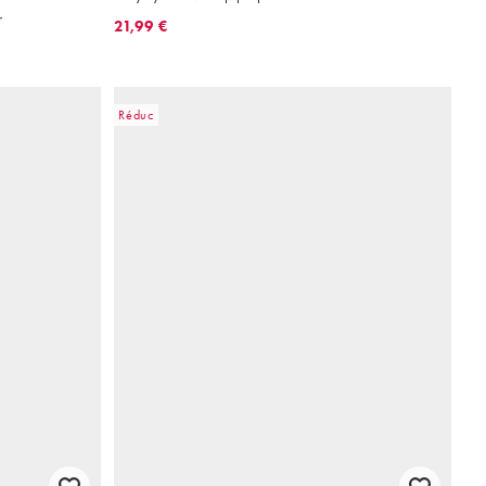
r
21,99 €
Réduc