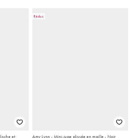
Réduc
loche et
Amy Lynn - Mini-jupe plissée en maille - Noir