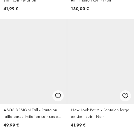
similicuir - Marron
en imitation cuir - Noir
41,99 €
130,00 €
ASOS DESIGN Tall - Pantalon
New Look Petite - Pantalon large
taille basse imitation cuir coupe
en similicuir - Noir
masculine - Vert
49,99 €
41,99 €