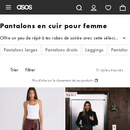
Aller au contenu principal
Pantalons en cuir pour femme
Offre un peu de répit à tes robes de soirée avec cette sélection de 
...
Pantalons larges
Pantalons droits
Leggings
Pantalon
Trier
Filtrer
11 styles trouvés
Plus d'infos sur le classement de ces produits
Réduc