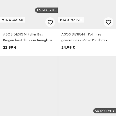
ÇA PART VITE
MIX & MATCH
MIX & MATCH
ASOS DESIGN Fuller Bust
ASOS DESIGN - Poitrines
Brogan haut de bikini triangle à
généreuses - Maya Pandara -
apex haut imprimé palmier
Haut de bikini à décolleté
22,99 €
24,99 €
chocolat
plongeant et armatures
dissimulées - Noir
ÇA PART VITE