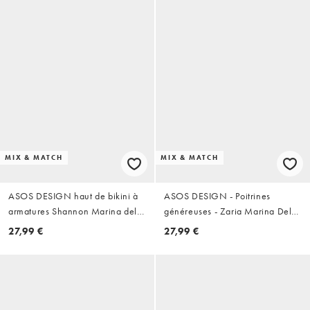
MIX & MATCH
MIX & MATCH
ASOS DESIGN haut de bikini à
ASOS DESIGN - Poitrines
armatures Shannon Marina del
généreuses - Zaria Marina Del
Rey pour poitrine généreuse en
Ray - Haut de bikini à armatures
27,99 €
27,99 €
cerise
avec imprimé contrastant à
zébrures