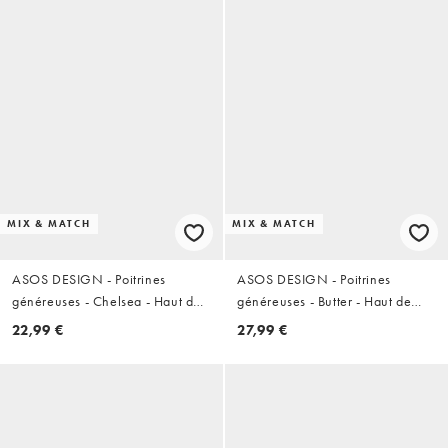
MIX & MATCH
MIX & MATCH
ASOS DESIGN - Poitrines
ASOS DESIGN - Poitrines
généreuses - Chelsea - Haut de
généreuses - Butter - Haut de
bikini triangle à bonnets
bikini froncé à armatures et
22,99 €
27,99 €
couvrants et charms - Noir
volants - Vert pomme