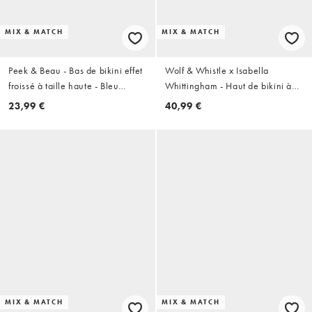
MIX & MATCH
MIX & MATCH
Peek & Beau - Bas de bikini effet
Wolf & Whistle x Isabella
froissé à taille haute - Bleu
Whittingham - Haut de bikini à
sarcelle
armatures et bords contrastants -
23,99 €
40,99 €
Marron
MIX & MATCH
MIX & MATCH