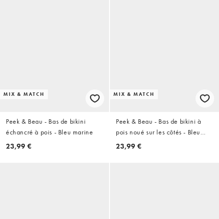
MIX & MATCH
MIX & MATCH
Peek & Beau - Bas de bikini
Peek & Beau - Bas de bikini à
échancré à pois - Bleu marine
pois noué sur les côtés - Bleu
marine
23,99 €
23,99 €