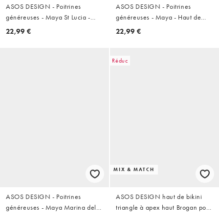
ASOS DESIGN - Poitrines
ASOS DESIGN - Poitrines
généreuses - Maya St Lucia -
généreuses - Maya - Haut de
Haut de bikini bandeau à
bikini Alice plongeant noué
22,99 €
22,99 €
armatures dissimulées - Noir
devant - Anthracite
Réduc
MIX & MATCH
ASOS DESIGN - Poitrines
ASOS DESIGN haut de bikini
généreuses - Maya Marina del
triangle à apex haut Brogan pour
Rey - Haut de bikini à décolleté
poitrine généreuse imprimé