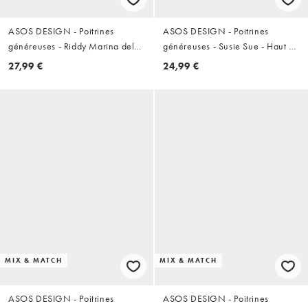
ASOS DESIGN - Poitrines
ASOS DESIGN - Poitrines
généreuses - Riddy Marina del
généreuses - Susie Sue - Haut de
Ray - Haut de bikini côtelé à
bikini court réversible à rayures
27,99 €
24,99 €
armatures - Aigue-marine
avec perle en résine - Prune de
Damas
MIX & MATCH
MIX & MATCH
ASOS DESIGN - Poitrines
ASOS DESIGN - Poitrines