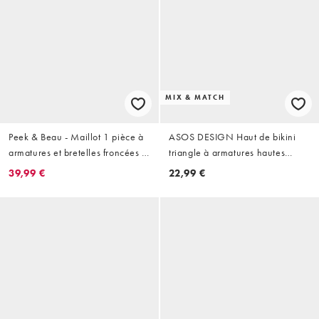
MIX & MATCH
Peek & Beau - Maillot 1 pièce à
ASOS DESIGN Haut de bikini
armatures et bretelles froncées -
triangle à armatures hautes
Ivoire
Imogen à carreaux jaunes pour
39,99 €
22,99 €
poitrine généreuse