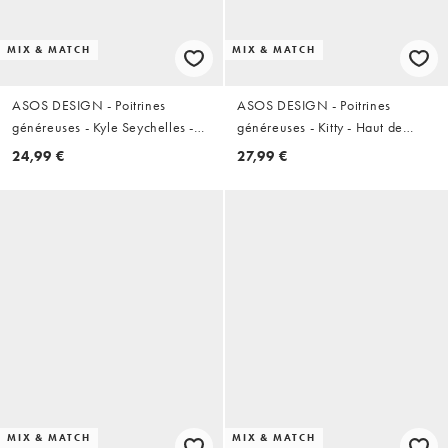
MIX & MATCH
MIX & MATCH
ASOS DESIGN - Poitrines
ASOS DESIGN - Poitrines
généreuses - Kyle Seychelles -
généreuses - Kitty - Haut de
Haut de bikini triangle à bonnets
bikini à armatures et imprimé
24,99 €
27,99 €
couvrants en broderie anglaise -
léopard
Beurre
MIX & MATCH
MIX & MATCH