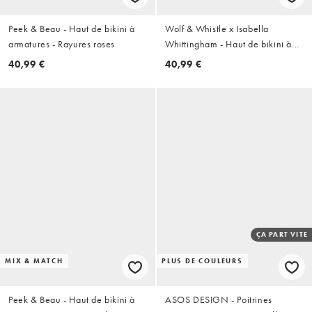
Peek & Beau - Haut de bikini à
Wolf & Whistle x Isabella
armatures - Rayures roses
Whittingham - Haut de bikini à
armatures avec bordure
40,99 €
40,99 €
contrastante - Blanc et noir
ÇA PART VITE
MIX & MATCH
PLUS DE COULEURS
Peek & Beau - Haut de bikini à
ASOS DESIGN - Poitrines