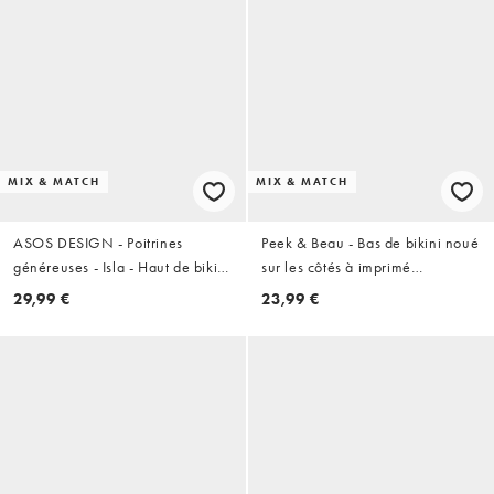
MIX & MATCH
MIX & MATCH
ASOS DESIGN - Poitrines
Peek & Beau - Bas de bikini noué
généreuses - Isla - Haut de bikini
sur les côtés à imprimé
triangle à œillets - Bordeaux
coquillages - Bleu
29,99 €
23,99 €