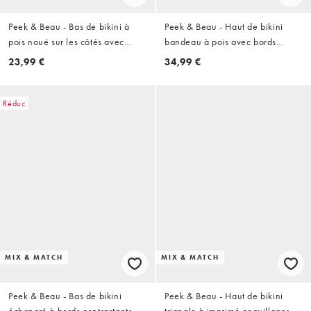
Peek & Beau - Bas de bikini à
Peek & Beau - Haut de bikini
pois noué sur les côtés avec
bandeau à pois avec bords
détail nœud - Bleu et noir
contrastants - Marron et blanc
23,99 €
34,99 €
Réduc
MIX & MATCH
MIX & MATCH
Peek & Beau - Bas de bikini
Peek & Beau - Haut de bikini