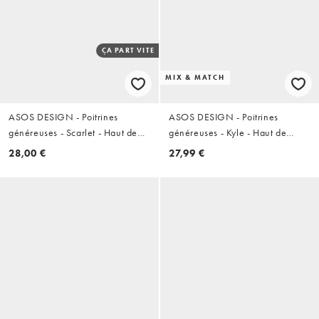
ÇA PART VITE
MIX & MATCH
ASOS DESIGN - Poitrines
ASOS DESIGN - Poitrines
généreuses - Scarlet - Haut de
généreuses - Kyle - Haut de
bikini rayé à armatures - Indigo
bikini à armatures en broderie
28,00 €
27,99 €
anglaise avec liens amovibles -
Rouille