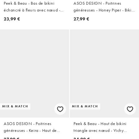
Peek & Beau - Bas de bikini
ASOS DESIGN - Poitrines
échancré à fleurs avec nœud -
généreuses - Honey Piper - Bikini
Blanc
froncé à armatures invisibles -
23,99 €
27,99 €
Chocolat
MIX & MATCH
MIX & MATCH
ASOS DESIGN - Poitrines
Peek & Beau - Haut de bikini
généreuses - Keira - Haut de
triangle avec nœud - Vichy
bikini triangle à bonnets
rouge