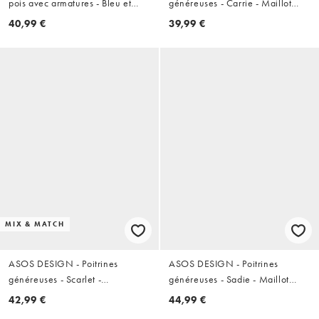
pois avec armatures - Bleu et
généreuses - Carrie - Maillot
blanc
1 pièce à décolleté plongeant et
40,99 €
39,99 €
laçage - Noir
MIX & MATCH
ASOS DESIGN - Poitrines
ASOS DESIGN - Poitrines
généreuses - Scarlet -
généreuses - Sadie - Maillot
Maillot 1 pièce rayé à armatures
1 pièce balconnet à armatures
42,99 €
44,99 €
- Orange
avec plis sur le buste et perles