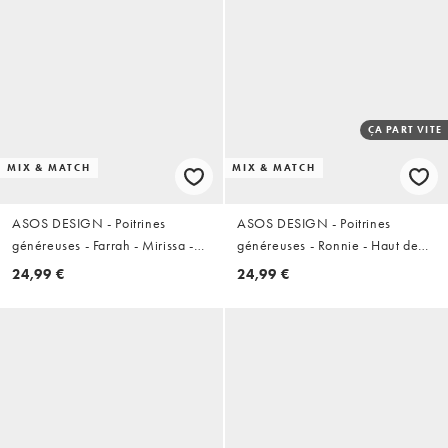
ÇA PART VITE
MIX & MATCH
MIX & MATCH
ASOS DESIGN - Poitrines
ASOS DESIGN - Poitrines
généreuses - Farrah - Mirissa -
généreuses - Ronnie - Haut de
Haut de bikini court à encolure
bikini nervuré à armatures et
24,99 €
24,99 €
dégagée et bordures travaillées -
bords contrastants - Vert et bleu
Vert