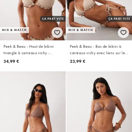
ÇA PART VITE
ÇA PART VITE
MIX & MATCH
MIX & MATCH
Peek & Beau - Haut de bikini
Peek & Beau - Bas de bikini à
triangle à carreaux vichy -
carreaux vichy avec liens sur les
Marron
côtés - Marron
34,99 €
23,99 €