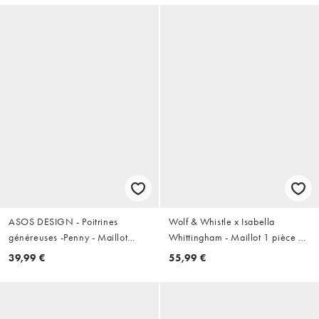
ASOS DESIGN - Poitrines
Wolf & Whistle x Isabella
généreuses -Penny - Maillot
Whittingham - Maillot 1 pièce à
1 pièce à armatures et perles -
armatures contrastantes - Blanc
39,99 €
55,99 €
Bleu marine