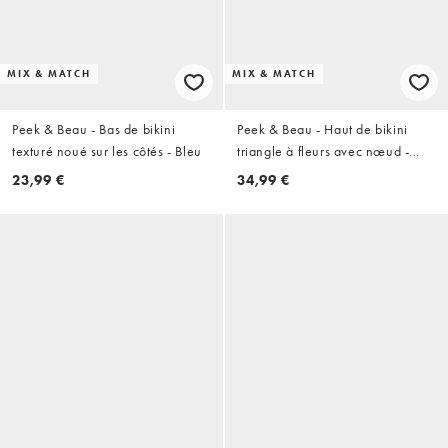
MIX & MATCH
MIX & MATCH
Peek & Beau - Bas de bikini
Peek & Beau - Haut de bikini
texturé noué sur les côtés - Bleu
triangle à fleurs avec nœud -
Blanc
23,99 €
34,99 €