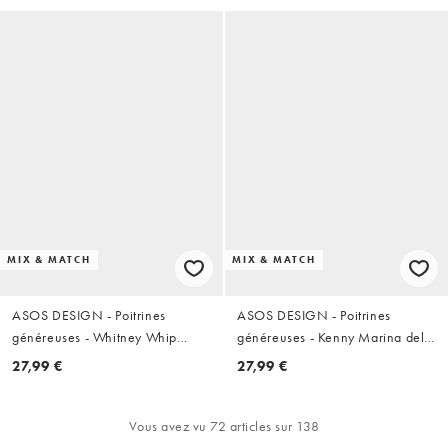
Chocolat
MIX & MATCH
MIX & MATCH
ASOS DESIGN - Poitrines
ASOS DESIGN - Poitrines
généreuses - Whitney Whip
généreuses - Kenny Marina del
Positano - Haut de bikini triangle
Rey - Haut de bikini en crochet à
27,99 €
27,99 €
à bonnets couvrants - Marron
armatures - Rayures multicolores
Vous avez vu 72 articles sur 138