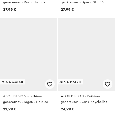
généreuses - Dori - Haut de
généreuses - Piper - Bikini à
bikini à armatures - Rayures
armatures dissimulées effet
27,99 €
27,99 €
coucher de soleil
papier - Imprimé à carreaux
MIX & MATCH
MIX & MATCH
ASOS DESIGN - Poitrines
ASOS DESIGN - Poitrines
généreuses - Logan - Haut de
généreuses - Cassi Seychelles -
bikini triangle à bonnets
Haut de bikini triangle à bonnets
22,99 €
24,99 €
montants et imprimé palmiers -
couvrants - Champagne