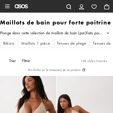
Aller au contenu principal
Maillots de bain pour forte poitrine
Plonge dans cette sélection de maillots de bain (par)faits pour les 
...
Bikinis
Maillots 1 pièce
Tenues de plage
Tenues de 
Trier
Filtrer
138 styles trouvés
Plus d'infos sur le classement de ces produits