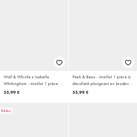
Wolf & Whistle x Isabella
Peek & Beau - Maillot 1 pièce à
Whittingham - Maillot 1 pièce à
décolleté plongeant en broderie
armatures contrastantes - Marron
anglaise - Blanc
55,99 €
55,99 €
Réduc