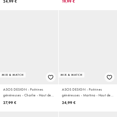
24,99 €
19,99 €
plongeant avec armatures et
palmier terracotta
bretelles hautes - Blanc
MIX & MATCH
MIX & MATCH
ASOS DESIGN - Poitrines
ASOS DESIGN - Poitrines
généreuses - Charlie - Haut de
généreuses - Martina - Haut de
bikini à carreaux avec armatures
bikini triangle à bonnets
27,99 €
24,99 €
et détail froncé
montants et détail noué -
Bordeaux