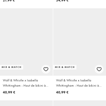
27,99 €
34,99 €
couvrants avec lanières et perles
- Prune de Damas
MIX & MATCH
MIX & MATCH
Wolf & Whistle x Isabella
Wolf & Whistle x Isabella
Whittingham - Haut de bikini à
Whittingham - Haut de bikini à
armatures - Bleu
armatures - Crème et olive
40,99 €
40,99 €