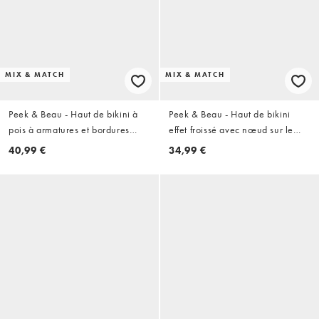
MIX & MATCH
MIX & MATCH
Peek & Beau - Haut de bikini à
Peek & Beau - Haut de bikini
pois à armatures et bordures
effet froissé avec nœud sur le
contrastantes - Noir et blanc
devant - Sarcelle
40,99 €
34,99 €