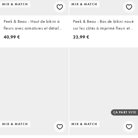
MIX & MATCH
MIX & MATCH
Peek & Beau - Haut de bikini à
Peek & Beau - Bas de bikini noué
fleurs avec armatures et détail
sur les côtés à imprimé fleuri et
nœud - Blanc et rouge
détail nœud - Blanc
40,99 €
23,99 €
ÇA PART VITE
MIX & MATCH
MIX & MATCH