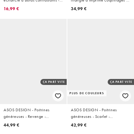
échancré à bords contrastants -
triangle à imprimé coquillages -
Marron et blanc
Bleu
16,99 €
34,99 €
ÇA PART VITE
ÇA PART VITE
PLUS DE COULEURS
ASOS DESIGN - Poitrines
ASOS DESIGN - Poitrines
généreuses - Revenge -
généreuses - Scarlet -
Maillot 1 pièce sculptant à
Maillot 1 pièce rayé à armatures
44,99 €
42,99 €
encolure carrée - Noir
- Indigo