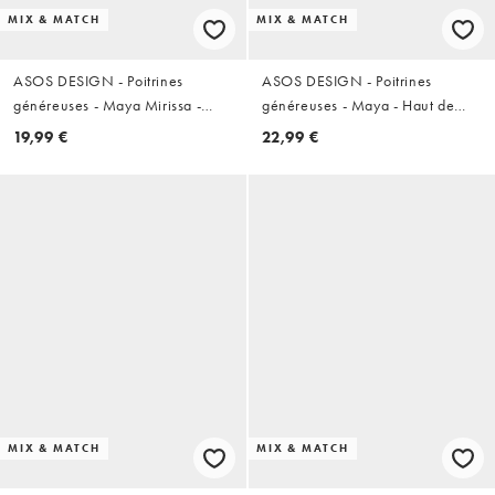
MIX & MATCH
MIX & MATCH
ASOS DESIGN - Poitrines
ASOS DESIGN - Poitrines
généreuses - Maya Mirissa -
généreuses - Maya - Haut de
Haut de bikini brassière à
bikini plongeant noué devant -
19,99 €
22,99 €
encolure dégagée - Noir
Noir
MIX & MATCH
MIX & MATCH