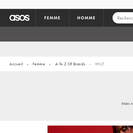
Aller au contenu principal
FEMME
HOMME
Accueil
›
Femme
›
A To Z Of Brands
›
WLLT
Mais n