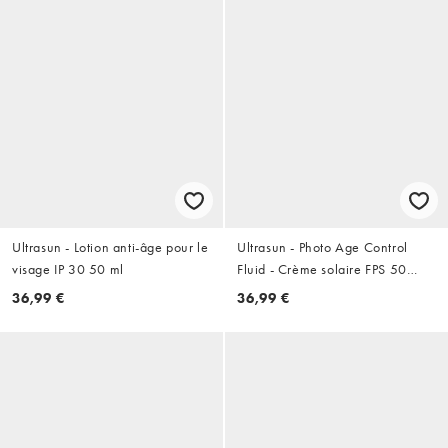
Ultrasun - Lotion anti-âge pour le
Ultrasun - Photo Age Control
visage IP 30 50 ml
Fluid - Crème solaire FPS 50
(40 ml)
36,99 €
36,99 €