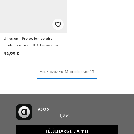
Ultrasun - Protection solaire
teintée anti-âge IP30 visage pour
peaux très sensibles - 50 ml
42,99 €
Vous avez vu 15 articles sur 15
ASOS
1,8 M
TÉLÉCHARGE L'APPLI