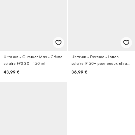
Ultrasun - Glimmer Max - Crème
Ultrasun - Extreme - Lotion
solaire FPS 30 - 150 ml
solaire IP 50+ pour peaux ultra
sensibles - 100 ml
43,99 €
36,99 €