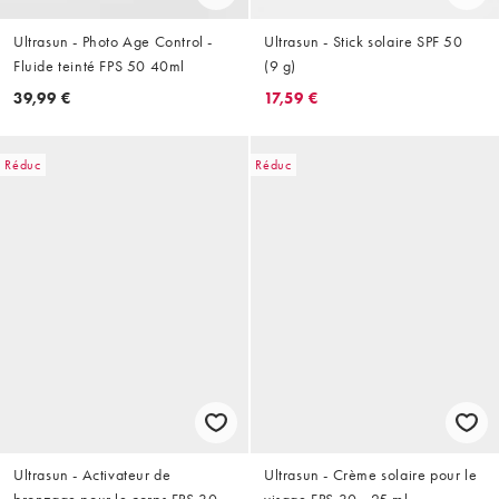
Ultrasun - Photo Age Control -
Ultrasun - Stick solaire SPF 50
Fluide teinté FPS 50 40ml
(9 g)
39,99 €
17,59 €
Réduc
Réduc
Ultrasun - Activateur de
Ultrasun - Crème solaire pour le
bronzage pour le corps FPS 30 -
visage FPS 30 - 25 ml