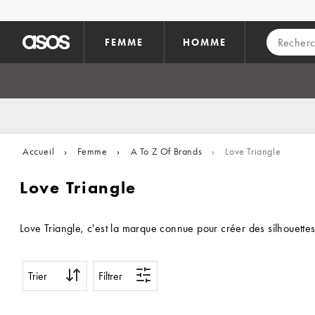
Aller au contenu principal
FEMME
HOMME
Accueil
›
Femme
›
A To Z Of Brands
›
Love Triangle
Love Triangle
Love Triangle, c'est la marque connue pour créer des silhouettes
Trier
Filtrer