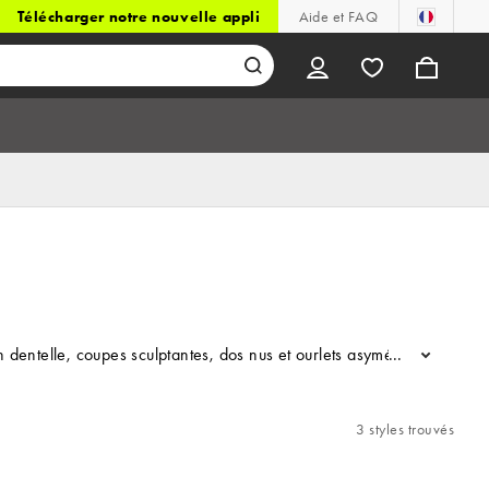
Télécharger notre nouvelle appli
Aide et FAQ
dentelle, coupes sculptantes, dos nus et ourlets asymétriques : Love 
...
3 styles trouvés