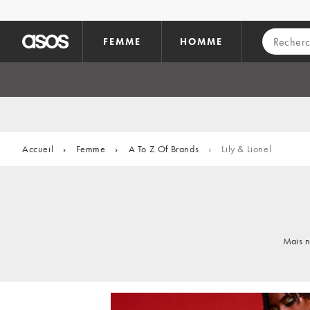
Aller au contenu principal
FEMME
HOMME
Accueil
›
Femme
›
A To Z Of Brands
›
Lily & Lionel
Mais n