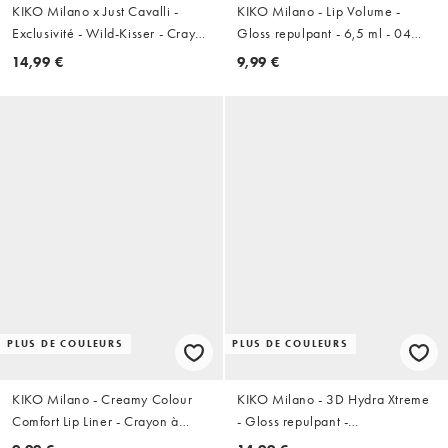
KIKO Milano x Just Cavalli -
KIKO Milano - Lip Volume -
Exclusivité - Wild-Kisser - Crayon
Gloss repulpant - 6,5 ml - 04
à lèvres - 02 Desert Tribe
Nude Ever
14,99 €
9,99 €
PLUS DE COULEURS
PLUS DE COULEURS
KIKO Milano - Creamy Colour
KIKO Milano - 3D Hydra Xtreme
Comfort Lip Liner - Crayon à
- Gloss repulpant -
lèvres - 12 Cremisi
03 Cocoaquake