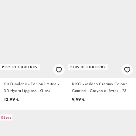
PLUS DE COULEURS
PLUS DE COULEURS
KIKO Milano - Édition limitée -
KIKO - Milano Creamy Colour
3D Hydra Lipgloss - Gloss
Comfort - Crayon à lèvres - 23
hydratant - 41 Rosy Glares
Light Mauve
12,99 €
9,99 €
Réduc