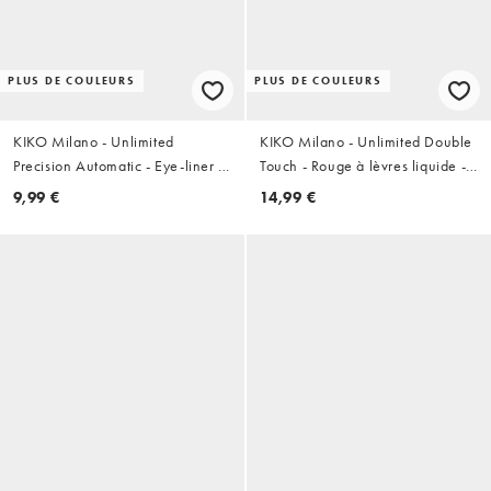
PLUS DE COULEURS
PLUS DE COULEURS
KIKO Milano - Unlimited
KIKO Milano - Unlimited Double
Precision Automatic - Eye-liner et
Touch - Rouge à lèvres liquide -
khôl - 13 Dark Chocolate
107 Cherry Red
9,99 €
14,99 €