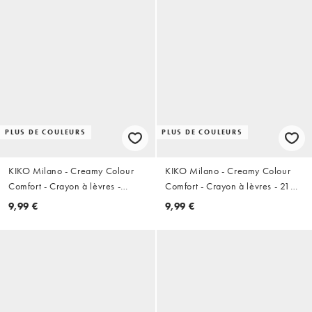
PLUS DE COULEURS
PLUS DE COULEURS
KIKO Milano - Creamy Colour
KIKO Milano - Creamy Colour
Comfort - Crayon à lèvres -
Comfort - Crayon à lèvres - 21
10 Rose Tea
Cinnamon Honey
9,99 €
9,99 €