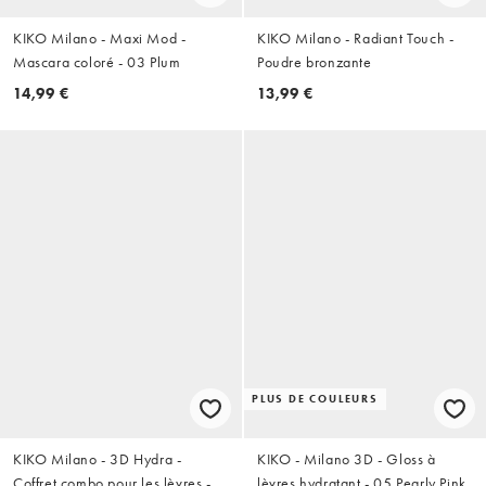
KIKO Milano - Maxi Mod -
KIKO Milano - Radiant Touch -
Mascara coloré - 03 Plum
Poudre bronzante
14,99 €
13,99 €
PLUS DE COULEURS
KIKO Milano - 3D Hydra -
KIKO - Milano 3D - Gloss à
Coffret combo pour les lèvres -
lèvres hydratant - 05 Pearly Pink