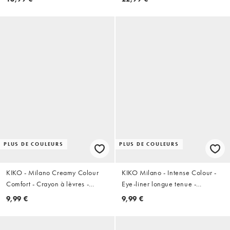
PLUS DE COULEURS
PLUS DE COULEURS
KIKO - Milano Creamy Colour
KIKO Milano - Intense Colour -
Comfort - Crayon à lèvres -
Eye-liner longue tenue -
07 Mocaccino
04 Pearly Brown
9,99 €
9,99 €