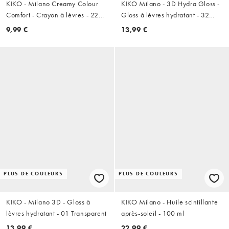
KIKO - Milano Creamy Colour
KIKO Milano - 3D Hydra Gloss -
Comfort - Crayon à lèvres - 22
Gloss à lèvres hydratant - 32
Red Amber
Pearly Natural Rose
9,99 €
13,99 €
PLUS DE COULEURS
PLUS DE COULEURS
KIKO - Milano 3D - Gloss à
KIKO Milano - Huile scintillante
lèvres hydratant - 01 Transparent
après-soleil - 100 ml
13,99 €
22,99 €