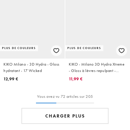
PLUS DE COULEURS
PLUS DE COULEURS
KIKO Milano - 3D Hydra - Gloss
KIKO - Milano 3D Hydra Xtreme
hydratant - 17 Wicked
- Gloss à lèvres repulpant -
01 Pink Glacier
12,99 €
11,99 €
Vous avez vu 72 articles sur 205
CHARGER PLUS