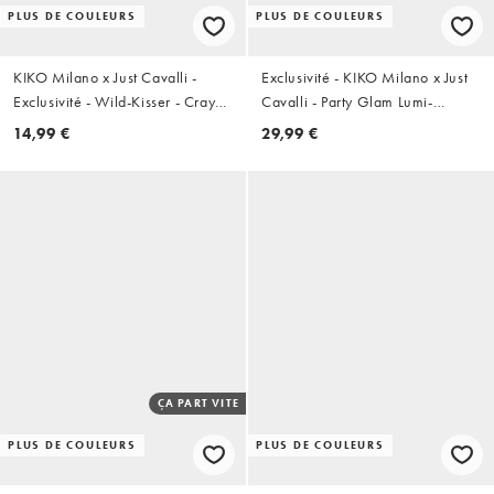
PLUS DE COULEURS
PLUS DE COULEURS
KIKO Milano x Just Cavalli -
Exclusivité - KIKO Milano x Just
Exclusivité - Wild-Kisser - Crayon
Cavalli - Party Glam Lumi-
à lèvres - 03 No Rulez
Bronzer - Poudre bronzante - 01
14,99 €
29,99 €
Bronze Instinct
ÇA PART VITE
PLUS DE COULEURS
PLUS DE COULEURS