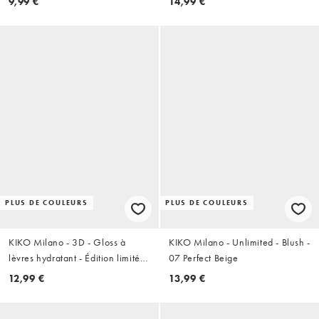
9,99 €
14,99 €
PLUS DE COULEURS
PLUS DE COULEURS
KIKO Milano - 3D - Gloss à
KIKO Milano - Unlimited - Blush -
lèvres hydratant - Édition limitée
07 Perfect Beige
- 45 Enchanting Rosewood
12,99 €
13,99 €