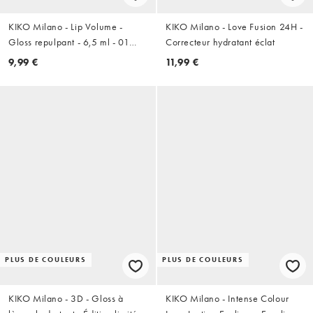
KIKO Milano - Lip Volume -
KIKO Milano - Love Fusion 24H -
Gloss repulpant - 6,5 ml - 01
Correcteur hydratant éclat
Tutu Rose
9,99 €
11,99 €
PLUS DE COULEURS
PLUS DE COULEURS
KIKO Milano - 3D - Gloss à
KIKO Milano - Intense Colour