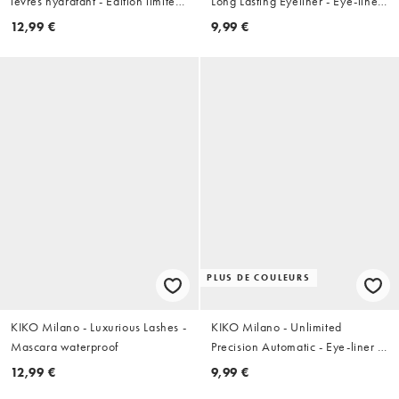
lèvres hydratant - Édition limitée
Long Lasting Eyeliner - Eye-liner
- 43 Timeless Rose
- 16 Black
12,99 €
9,99 €
PLUS DE COULEURS
KIKO Milano - Luxurious Lashes -
KIKO Milano - Unlimited
Mascara waterproof
Precision Automatic - Eye-liner et
khôl - 16 Noir
12,99 €
9,99 €