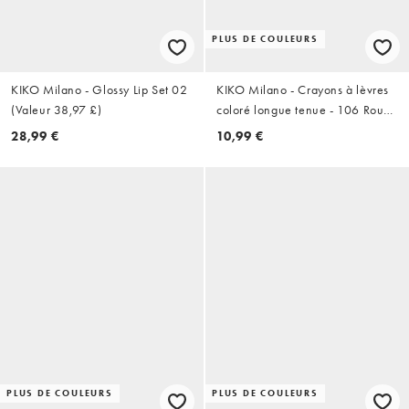
PLUS DE COULEURS
KIKO Milano - Glossy Lip Set 02
KIKO Milano - Crayons à lèvres
(Valeur 38,97 £)
coloré longue tenue - 106 Rouge
pomme
28,99 €
10,99 €
PLUS DE COULEURS
PLUS DE COULEURS