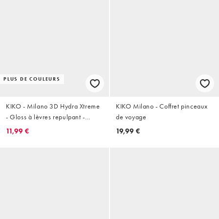
PLUS DE COULEURS
KIKO - Milano 3D Hydra Xtreme
KIKO Milano - Coffret pinceaux
- Gloss à lèvres repulpant -
de voyage
02 Irish Coffee
11,99 €
19,99 €