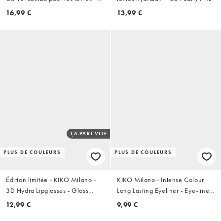
03 (Valeur de 21,98 £)
16,99 €
13,99 €
ÇA PART VITE
PLUS DE COULEURS
PLUS DE COULEURS
Édition limitée - KIKO Milano -
KIKO Milano - Intense Colour
3D Hydra Lipglosses - Gloss
Long Lasting Eyeliner - Eye-liner-
hydratants - 46 Marvellous
19 Burgundy
12,99 €
9,99 €
Mauve