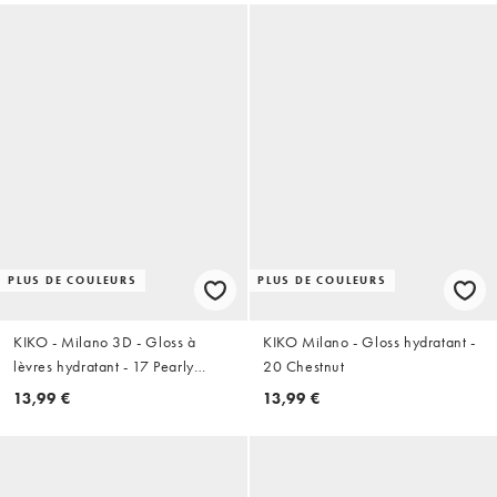
PLUS DE COULEURS
PLUS DE COULEURS
KIKO - Milano 3D - Gloss à
KIKO Milano - Gloss hydratant -
lèvres hydratant - 17 Pearly
20 Chestnut
Mauve
13,99 €
13,99 €