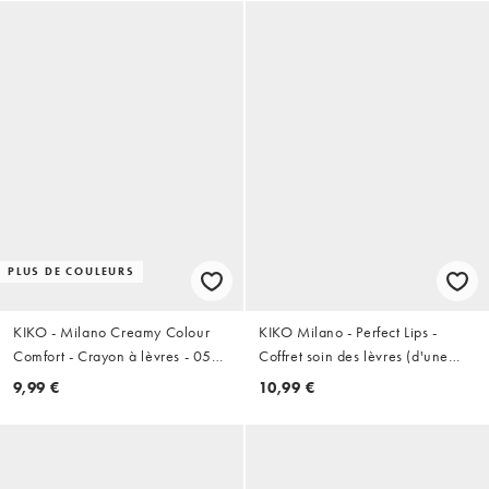
PLUS DE COULEURS
KIKO - Milano Creamy Colour
KIKO Milano - Perfect Lips -
Comfort - Crayon à lèvres - 05
Coffret soin des lèvres (d'une
Pinkish Brown
valeur de 19,98 €)
9,99 €
10,99 €