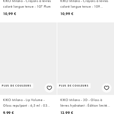
KIKO Milano - Crayons à lèvres
KIKO Milano - Crayons à lèvres
coloré longue tenue - 107 Plum
coloré longue tenue - 109
Natural Rose
10,99 €
10,99 €
PLUS DE COULEURS
PLUS DE COULEURS
KIKO Milano - Lip Volume -
KIKO Milano - 3D - Gloss à
Gloss repulpant - 6,5 ml - 03
lèvres hydratant - Édition limitée
Bloomberry
- 44 Disruptive Brown
9,99 €
12,99 €