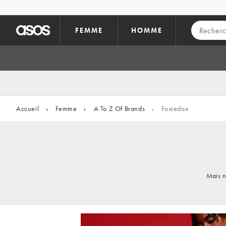
Aller au contenu principal
FEMME
HOMME
Accueil
›
Femme
›
A To Z Of Brands
›
Foxiedox
Mais n