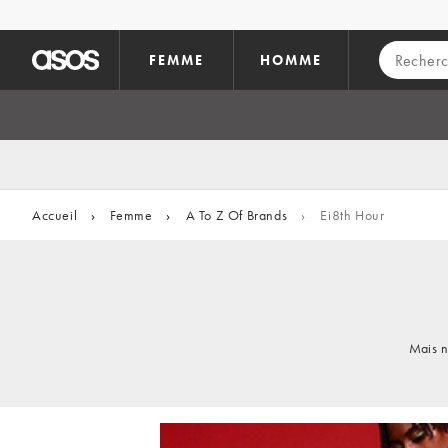
Aller au contenu principal
FEMME
HOMME
Accueil
›
Femme
›
A To Z Of Brands
›
Ei8th Hour
Mais n