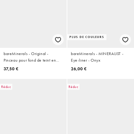
PLUS DE COULEURS
bareMinerals - Original -
bareMinerals - MINERALIST -
Pinceau pour fond de teint en
Eye-liner - Onyx
poudre
37,50 €
26,00 €
Réduc
Réduc