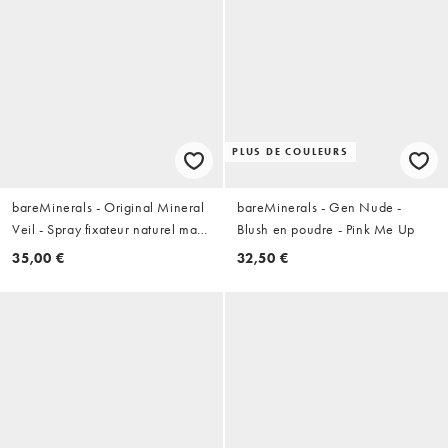
PLUS DE COULEURS
bareMinerals - Original Mineral
bareMinerals - Gen Nude -
Veil - Spray fixateur naturel mat
Blush en poudre - Pink Me Up
24H - 100 ml
35,00 €
32,50 €