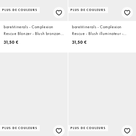
PLUS DE COULEURS
PLUS DE COULEURS
bareMinerals - Complexion
bareMinerals - Complexion
Rescue Blonzer - Blush bronzant
Rescue - Blush illuminateur -
- Kiss of Rose
Mauve Glow
31,50 €
31,50 €
PLUS DE COULEURS
PLUS DE COULEURS