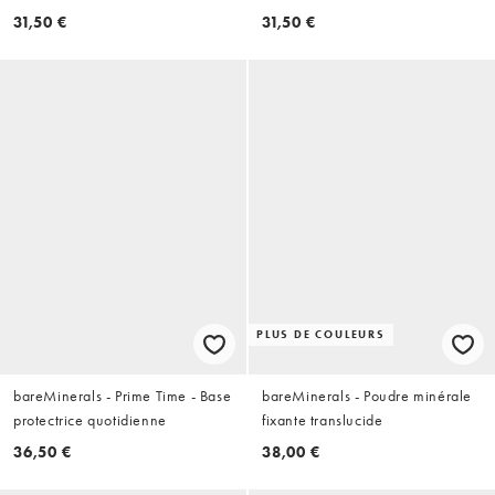
Rose Glow
Glow
31,50 €
31,50 €
PLUS DE COULEURS
bareMinerals - Prime Time - Base
bareMinerals - Poudre minérale
protectrice quotidienne
fixante translucide
36,50 €
38,00 €