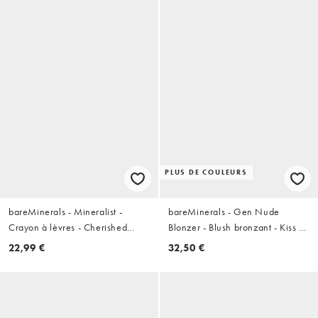
PLUS DE COULEURS
bareMinerals - Mineralist -
bareMinerals - Gen Nude
Crayon à lèvres - Cherished
Blonzer - Blush bronzant - Kiss of
Rose
Rose
22,99 €
32,50 €