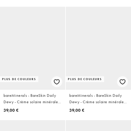
PLUS DE COULEURS
PLUS DE COULEURS
bareMinerals - BareSkin Daily
bareMinerals - BareSkin Daily
Dewy - Crème solaire minérale
Dewy - Crème solaire minérale
SPF 30 - Voile medium
SPF 30 - Voile profond
39,00 €
39,00 €