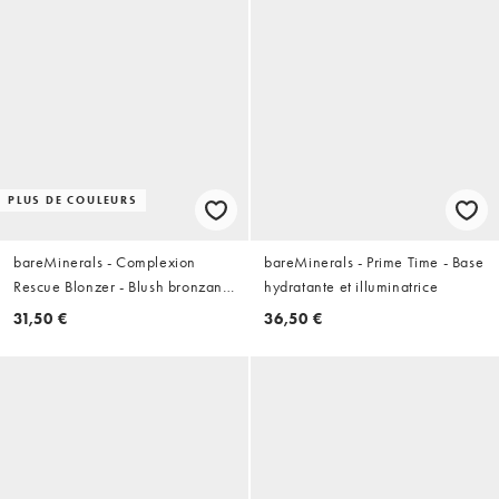
PLUS DE COULEURS
bareMinerals - Complexion
bareMinerals - Prime Time - Base
Rescue Blonzer - Blush bronzant
hydratante et illuminatrice
- Kiss of Pink
31,50 €
36,50 €