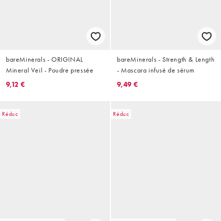
bareMinerals - ORIGINAL
bareMinerals - Strength & Length
Mineral Veil - Poudre pressée
- Mascara infusé de sérum
9,12 €
9,49 €
Réduc
Réduc