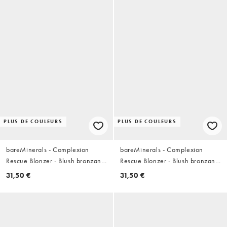
PLUS DE COULEURS
PLUS DE COULEURS
bareMinerals - Complexion
bareMinerals - Complexion
Rescue Blonzer - Blush bronzant
Rescue Blonzer - Blush bronzant
- Kiss of Spice
- Kiss of Mauve
31,50 €
31,50 €