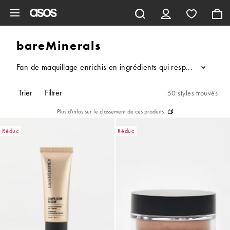
Aller au contenu principal
bareMinerals
Fan de maquillage enrichis en ingrédients qui respectent (et aim
...
Trier
Filtrer
50 styles trouvés
Plus d'infos sur le classement de ces produits
Réduc
Réduc