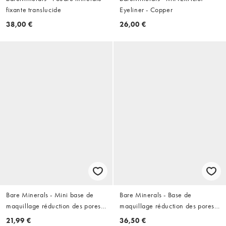
fixante translucide
Eyeliner - Copper
38,00 €
26,00 €
Bare Minerals - Mini base de
Bare Minerals - Base de
maquillage réduction des pores
maquillage réduction des pores
PRIME TIME
PRIME TIME Original
21,99 €
36,50 €