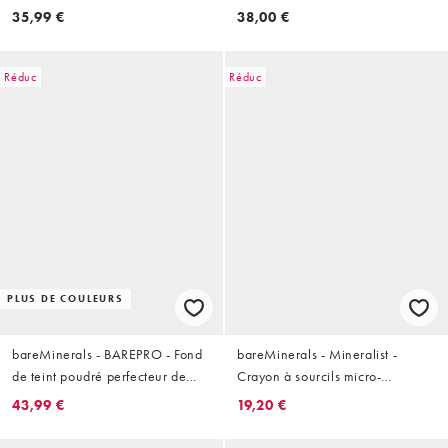
teinté
35,99 €
38,00 €
Réduc
Réduc
PLUS DE COULEURS
bareMinerals - BAREPRO - Fond
bareMinerals - Mineralist -
de teint poudré perfecteur de
Crayon à sourcils micro-
peau tenue 24 h
définition
43,99 €
19,20 €