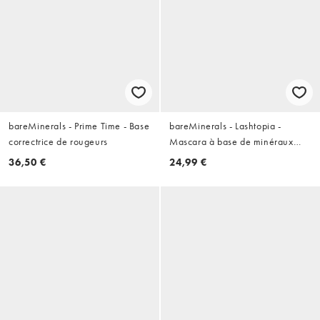
bareMinerals - Prime Time - Base
bareMinerals - Lashtopia -
correctrice de rougeurs
Mascara à base de minéraux
méga volume
36,50 €
24,99 €