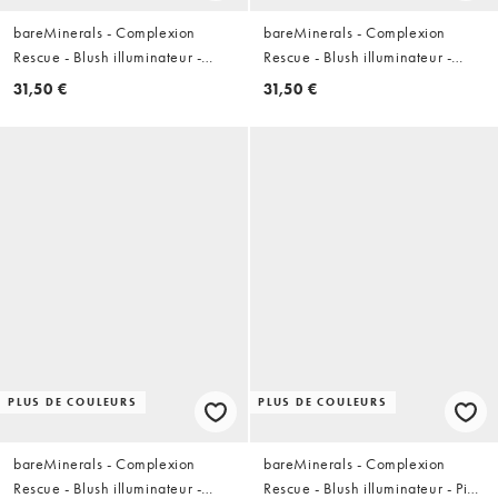
bareMinerals - Complexion
bareMinerals - Complexion
Rescue - Blush illuminateur -
Rescue - Blush illuminateur -
Peach Glow
Opal Glow
31,50 €
31,50 €
PLUS DE COULEURS
PLUS DE COULEURS
bareMinerals - Complexion
bareMinerals - Complexion
Rescue - Blush illuminateur -
Rescue - Blush illuminateur - Pink