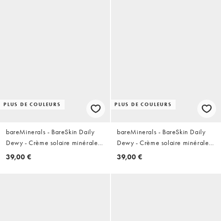
PLUS DE COULEURS
PLUS DE COULEURS
bareMinerals - BareSkin Daily
bareMinerals - BareSkin Daily
Dewy - Crème solaire minérale
Dewy - Crème solaire minérale
SPF 30 - Voile medium profond
SPF 30 - Voile non teinté
39,00 €
39,00 €