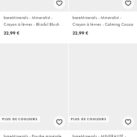
bareMinerals - Mineralist -
bareMinerals - Mineralist -
Crayon à lèvres - Blissful Blush
Crayon à lèvres - Calming Cocoa
22,99 €
22,99 €
PLUS DE COULEURS
PLUS DE COULEURS
bareMinerals - Poudre minérale
bareMinerals - MINERALIST -