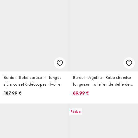
Bardot - Robe caraco mi-longue
Bardot - Agatha - Robe chemise
style corset à découpes - Ivoire
longueur mollet en dentelle de
coton mélangé - Ivoire
187,99 €
89,99 €
Réduc