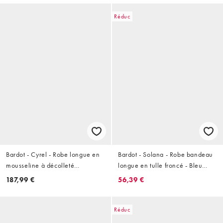
Réduc
Bardot - Cyrel - Robe longue en
Bardot - Solana - Robe bandeau
mousseline à décolleté
longue en tulle froncé - Bleu
plongeant avec découpes et dos
fleuri
187,99 €
56,39 €
échancré - Rouille
Réduc