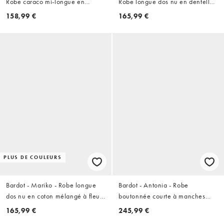
Robe caraco mi-longue en
Robe longue dos nu en dentelle
dentelle stretch - Blanc
à fleurs brodées - Vieux rose
158,99 €
165,99 €
PLUS DE COULEURS
Bardot - Mariko - Robe longue
Bardot - Antonia - Robe
dos nu en coton mélangé à fleurs
boutonnée courte à manches
brodées en dentelle - Chocolat
ballon et bordures dentelle -
165,99 €
245,99 €
foncé
Marron chocolat