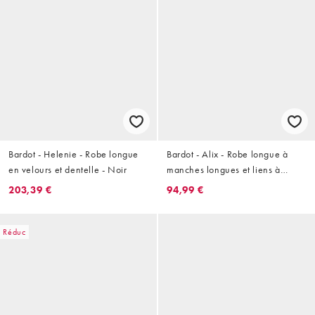
Bardot - Helenie - Robe longue
Bardot - Alix - Robe longue à
en velours et dentelle - Noir
manches longues et liens à
nouer - Bordeaux
203,39 €
94,99 €
Réduc