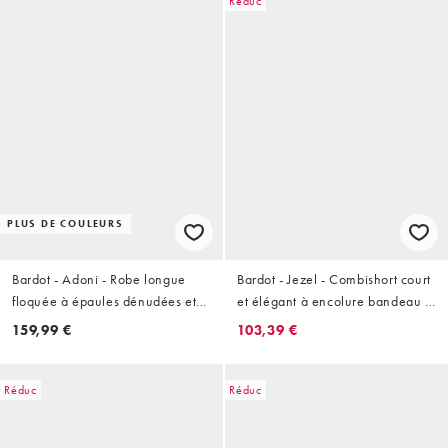
Réduc
PLUS DE COULEURS
Bardot - Adoni - Robe longue
Bardot - Jezel - Combishort court
floquée à épaules dénudées et
et élégant à encolure bandeau -
manches longues - Rouge
Blanc
159,99 €
103,39 €
Réduc
Réduc