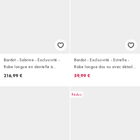
Bardot - Sabrine - Exclusivité -
Bardot - Exclusivité - Estrella -
Robe longue en dentelle à
Robe longue dos nu avec détail
décolleté plongeant - Bleu clair
en dentelle - Rouge feu
216,99 €
59,99 €
Réduc