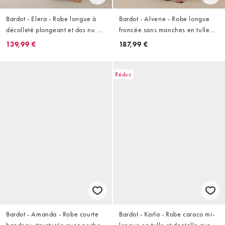
Bardot - Elera - Robe longue à
Bardot - Alverie - Robe longue
décolleté plongeant et dos nu en
froncée sans manches en tulle
tulle - Imprimé léopard
avec détail foulard - Bordeaux
139,99 €
187,99 €
Réduc
Bardot - Amanda - Robe courte
Bardot - Karla - Robe caraco mi-
bandeau structurée avec poches
longue en tulle et dentelle avec