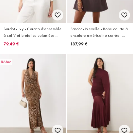
Bardot - Ivy - Caraco d'ensemble
Bardot - Nevelle - Robe courte à
à col V et bretelles volantées
encolure américaine carrée -
avec détails en dentelle - Blanc
Chocolat
79,49 €
187,99 €
orchidée
Réduc