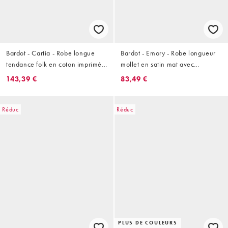
Bardot - Cartia - Robe longue
Bardot - Emory - Robe longueur
tendance folk en coton imprimé
mollet en satin mat avec
fleuri avec taille corset et liens
empiècement ornementé - Noir
143,39 €
83,49 €
noués au dos - Rose
Réduc
Réduc
PLUS DE COULEURS