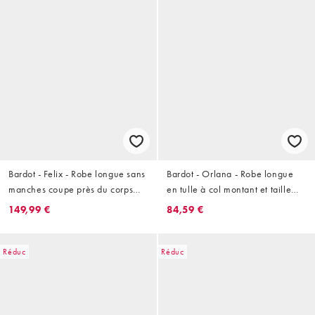
Bardot - Felix - Robe longue sans
Bardot - Orlana - Robe longue
manches coupe près du corps
en tulle à col montant et taille
avec fente sur la cuisse et
basse - Rouge
149,99 €
84,59 €
découpes ornées de détails
métalliques dorés - Kaki
Réduc
Réduc