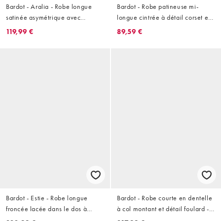
Bardot - Aralia - Robe longue
Bardot - Robe patineuse mi-
satinée asymétrique avec
longue cintrée à détail corset et
corsage en dentelle - Noir
imprimé abstrait - Marron
119,99 €
89,59 €
Bardot - Estie - Robe longue
Bardot - Robe courte en dentelle
froncée lacée dans le dos à
à col montant et détail foulard -
décolleté en cœur - Imprimé
Blanc