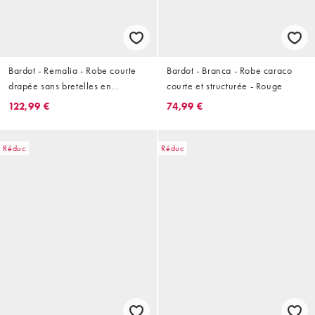
Bardot - Remalia - Robe courte
Bardot - Branca - Robe caraco
drapée sans bretelles en
courte et structurée - Rouge
mousseline - Rouge feu
122,99 €
74,99 €
Réduc
Réduc