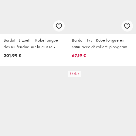
Bardot - Lizbeth - Robe longue
Bardot - Ivy - Robe longue en
dos nu fendue sur la cuisse -
satin avec décolleté plongeant et
Imprimé lever de soleil abstrait
détails en dentelle - Bleu pâle
201,99 €
67,19 €
Réduc