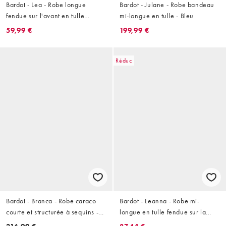
Bardot - Lea - Robe longue
Bardot - Julane - Robe bandeau
fendue sur l'avant en tulle
mi-longue en tulle - Bleu
imprimé fleuri avec manches
59,99 €
199,99 €
longues et taille froncée - Rouge
Réduc
Bardot - Branca - Robe caraco
Bardot - Leanna - Robe mi-
courte et structurée à sequins -
longue en tulle fendue sur la
Jaune
cuisse avec col montant et taille