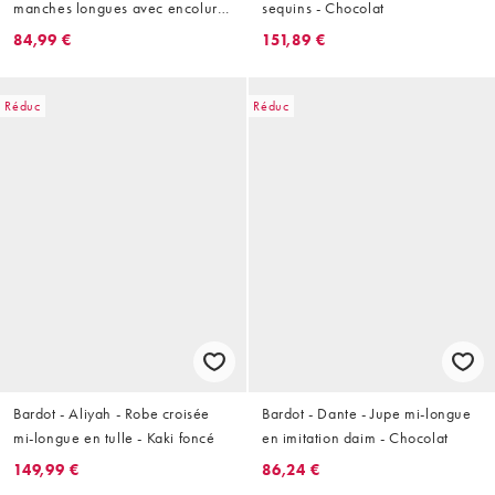
manches longues avec encolure
sequins - Chocolat
bardot à détails - Noir
84,99 €
151,89 €
Réduc
Réduc
Bardot - Aliyah - Robe croisée
Bardot - Dante - Jupe mi-longue
mi-longue en tulle - Kaki foncé
en imitation daim - Chocolat
149,99 €
86,24 €