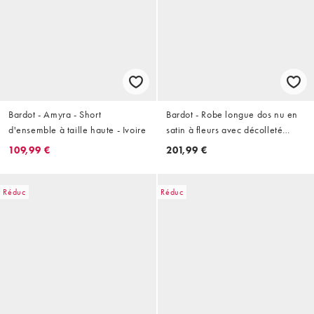
Bardot - Amyra - Short
Bardot - Robe longue dos nu en
d'ensemble à taille haute - Ivoire
satin à fleurs avec décolleté
plongeant et bretelles fines -
109,99 €
201,99 €
Rose
Réduc
Réduc