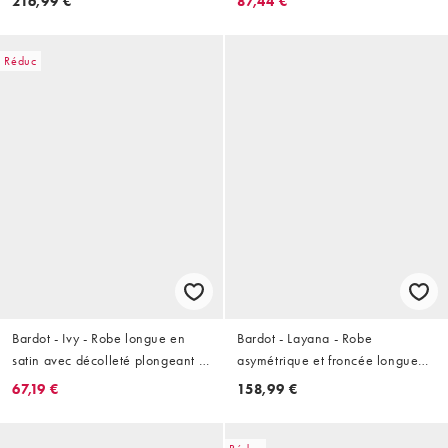
216,99 €
87,44 €
froncée - Ivoire fleuri
Réduc
Bardot - Ivy - Robe longue en
Bardot - Layana - Robe
satin avec décolleté plongeant et
asymétrique et froncée longueur
détails en dentelle - Rose pastel
mollet en tulle avec détail
67,19 €
158,99 €
torsadé - Rose vif