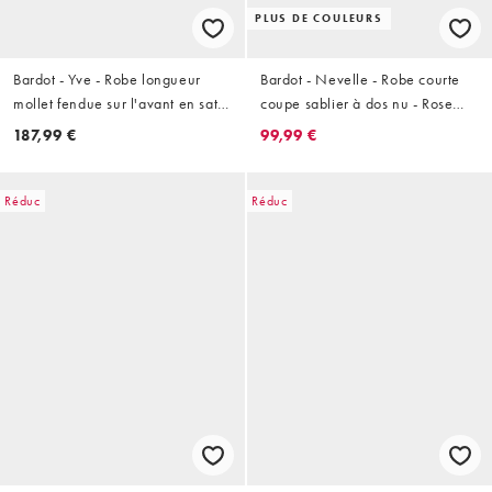
PLUS DE COULEURS
Bardot - Yve - Robe longueur
Bardot - Nevelle - Robe courte
mollet fendue sur l'avant en satin
coupe sablier à dos nu - Rose
avec décolleté plongeant et dos
bonbon
187,99 €
99,99 €
nu - Jaune
Réduc
Réduc