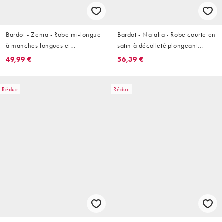
Bardot - Zenia - Robe mi-longue
Bardot - Natalia - Robe courte en
à manches longues et
satin à décolleté plongeant
superposition dentelle avec
bordé de dentelle avec ourlet
49,99 €
56,39 €
décolleté plongeant orné de
fluide et détail ceinture -
boutons - Rouge
Chocolat foncé
Réduc
Réduc