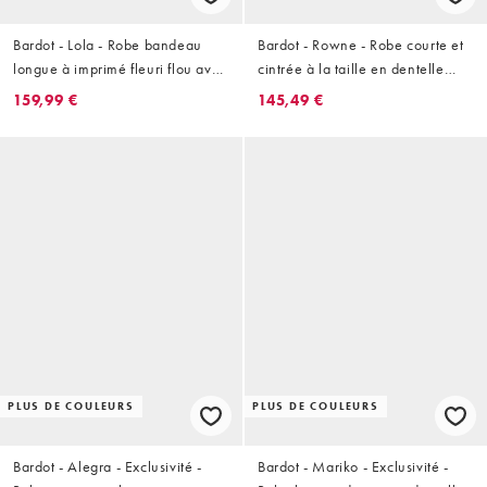
Bardot - Lola - Robe bandeau
Bardot - Rowne - Robe courte et
longue à imprimé fleuri flou avec
cintrée à la taille en dentelle
corset à armatures - Rose
avec col montant et mancherons
159,99 €
145,49 €
- Blanc
PLUS DE COULEURS
PLUS DE COULEURS
Bardot - Alegra - Exclusivité -
Bardot - Mariko - Exclusivité -