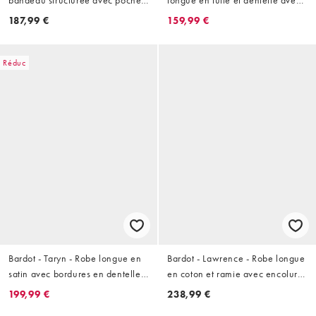
- Blanc orchidée
finition dorée - Chocolat
187,99 €
159,99 €
Réduc
Bardot - Taryn - Robe longue en
Bardot - Lawrence - Robe longue
satin avec bordures en dentelle
en coton et ramie avec encolure
et détail torsadé - Jaune canari
dégagée et détail corset - Citron
199,99 €
238,99 €