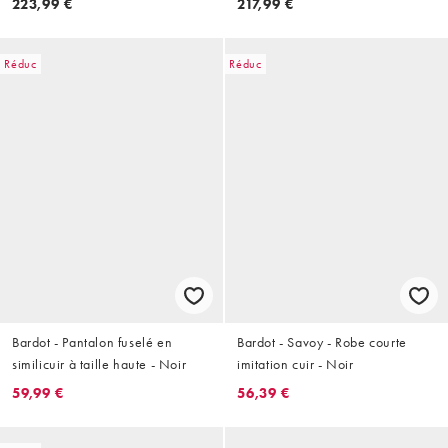
223,99 €
217,99 €
léopard
Réduc
Réduc
Bardot - Pantalon fuselé en
Bardot - Savoy - Robe courte
similicuir à taille haute - Noir
imitation cuir - Noir
59,99 €
56,39 €