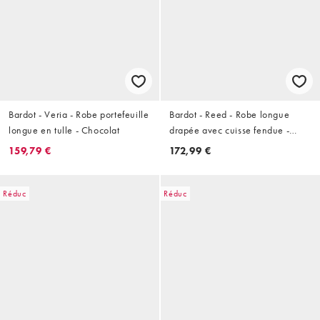
Bardot - Veria - Robe portefeuille
Bardot - Reed - Robe longue
longue en tulle - Chocolat
drapée avec cuisse fendue -
Marron chocolat
159,79 €
172,99 €
Réduc
Réduc