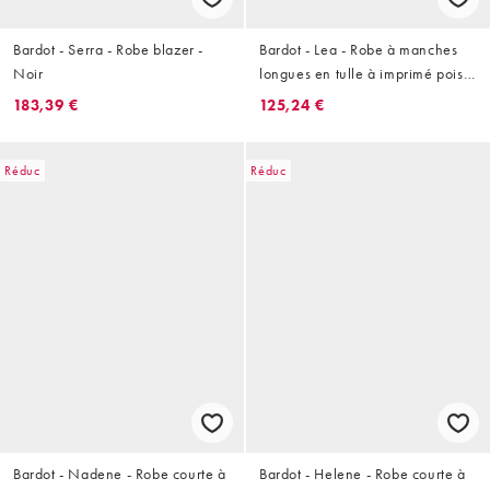
Bardot - Serra - Robe blazer -
Bardot - Lea - Robe à manches
Noir
longues en tulle à imprimé pois -
Rouge
183,39 €
125,24 €
Réduc
Réduc
Bardot - Nadene - Robe courte à
Bardot - Helene - Robe courte à