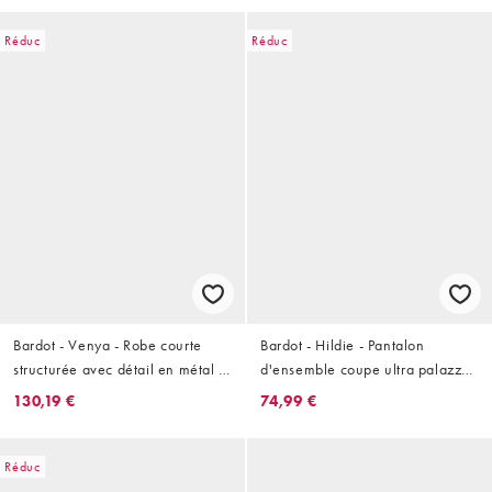
Réduc
Réduc
Bardot - Venya - Robe courte
Bardot - Hildie - Pantalon
structurée avec détail en métal -
d'ensemble coupe ultra palazzo
Chocolat
en dentelle - Noir
130,19 €
74,99 €
Réduc