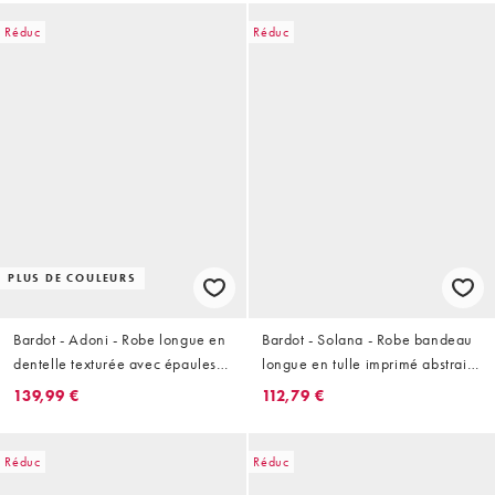
Réduc
Réduc
PLUS DE COULEURS
Bardot - Adoni - Robe longue en
Bardot - Solana - Robe bandeau
dentelle texturée avec épaules
longue en tulle imprimé abstrait
dénudées - Jaune
avec corsage froncé - Rose
139,99 €
112,79 €
Réduc
Réduc