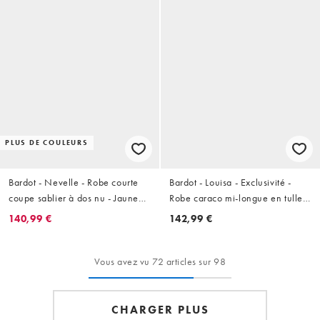
PLUS DE COULEURS
Bardot - Nevelle - Robe courte
Bardot - Louisa - Exclusivité -
coupe sablier à dos nu - Jaune
Robe caraco mi-longue en tulle à
canari
fleurs - Rose clair
140,99 €
142,99 €
Vous avez vu 72 articles sur 98
CHARGER PLUS