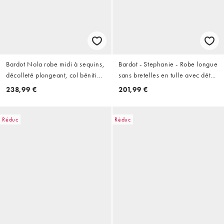
Bardot Nola robe midi à sequins,
Bardot - Stephanie - Robe longue
décolleté plongeant, col bénitier
sans bretelles en tulle avec détail
et dos nu, prune foncé
métallique - Imprimé abstrait
238,99 €
201,99 €
rose
Réduc
Réduc