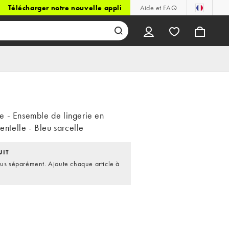
Télécharger notre nouvelle appli
Aide et FAQ
 - Ensemble de lingerie en
dentelle - Bleu sarcelle
UIT
dus séparément. Ajoute chaque article à