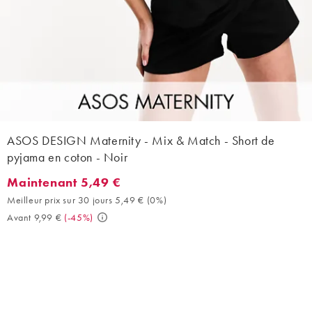
ASOS DESIGN Maternity - Mix & Match - Short de
pyjama en coton - Noir
Maintenant 5,49 €
Maintenant 5,49 €. Meilleur prix sur 30 jours 5,49 € (0%). Avant
Meilleur prix sur 30 jours 5,49 €
(
0%
)
Avant 9,99 €
(
-45%
)