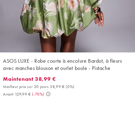
ASOS LUXE - Robe courte à encolure Bardot, à fleurs
avec manches blouson et ourlet boule - Pistache
Maintenant 38,99 €
Maintenant 38,99 €. Meilleur prix sur 30 jours 38,99 € (0%). Av
Meilleur prix sur 30 jours 38,99 €
(
0%
)
Avant 129,99 €
(
-70%
)