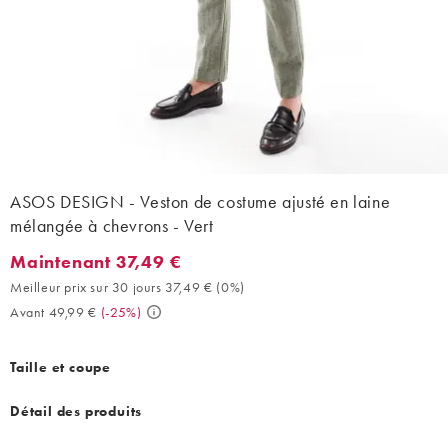
ASOS DESIGN - Veston de costume ajusté en laine
mélangée à chevrons - Vert
Maintenant 37,49 €
Maintenant 37,49 €. Meilleur prix sur 30 jours 37,49 € (0%). Ava
Meilleur prix sur 30 jours 37,49 €
(
0%
)
Avant 49,99 €
(
-25%
)
Taille et coupe
Détail des produits