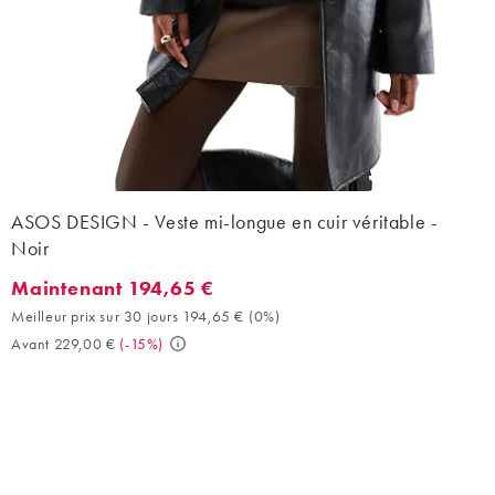
ASOS DESIGN - Veste mi-longue en cuir véritable -
Noir
Maintenant 194,65 €
Maintenant 194,65 €. Meilleur prix sur 30 jours 194,65 € (0%). 
Meilleur prix sur 30 jours 194,65 €
(
0%
)
Avant 229,00 €
(
-15%
)