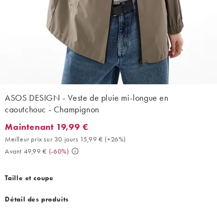
ASOS DESIGN - Veste de pluie mi-longue en
caoutchouc - Champignon
Maintenant 19,99 €
Maintenant 19,99 €. Meilleur prix sur 30 jours 15,99 € (+26%). 
Meilleur prix sur 30 jours 15,99 €
(
+26%
)
Avant 49,99 €
(
-60%
)
Taille et coupe
Détail des produits