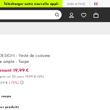
Télécharger notre nouvelle appli
Aide et FAQ
ESIGN - Veste de costume
ze ample - Taupe
enant 19,99 €
nt 19,99 €. Meilleur prix sur 30 jours 19,99 € (0%). Avant 79,99 €
prix sur 30 jours 19,99 €
(
0%
)
,99 €
(
-75%
)
t coupe
des produits