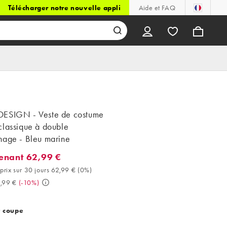
Télécharger notre nouvelle appli
Aide et FAQ
ESIGN - Veste de costume
classique à double
nage - Bleu marine
enant 62,99 €
ant 62,99 €. Meilleur prix sur 30 jours 62,99 € (0%). Avant 69,99 
prix sur 30 jours 62,99 €
(
0%
)
,99 €
(
-10%
)
t coupe