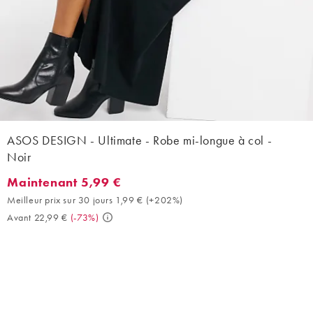
ASOS DESIGN - Ultimate - Robe mi-longue à col -
Noir
Maintenant 5,99 €
Maintenant 5,99 €. Meilleur prix sur 30 jours 1,99 € (+202%). A
Meilleur prix sur 30 jours 1,99 €
(
+202%
)
Avant 22,99 €
(
-73%
)