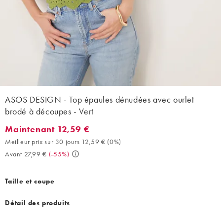
ASOS DESIGN - Top épaules dénudées avec ourlet
brodé à découpes - Vert
Maintenant 12,59 €
Maintenant 12,59 €. Meilleur prix sur 30 jours 12,59 € (0%). Ava
Meilleur prix sur 30 jours 12,59 €
(
0%
)
Avant 27,99 €
(
-55%
)
Taille et coupe
Détail des produits