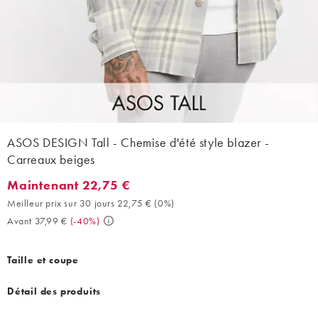
ASOS DESIGN Tall - Chemise d'été style blazer -
Carreaux beiges
Maintenant 22,75 €
Maintenant 22,75 €. Meilleur prix sur 30 jours 22,75 € (0%). Ava
Meilleur prix sur 30 jours 22,75 €
(
0%
)
Avant 37,99 €
(
-40%
)
Taille et coupe
Détail des produits