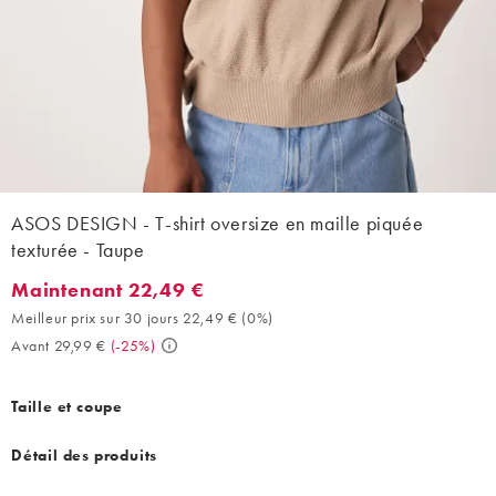
ASOS DESIGN - T-shirt oversize en maille piquée
texturée - Taupe
Maintenant 22,49 €
Maintenant 22,49 €. Meilleur prix sur 30 jours 22,49 € (0%). Av
Meilleur prix sur 30 jours 22,49 €
(
0%
)
Avant 29,99 €
(
-25%
)
Taille et coupe
Détail des produits