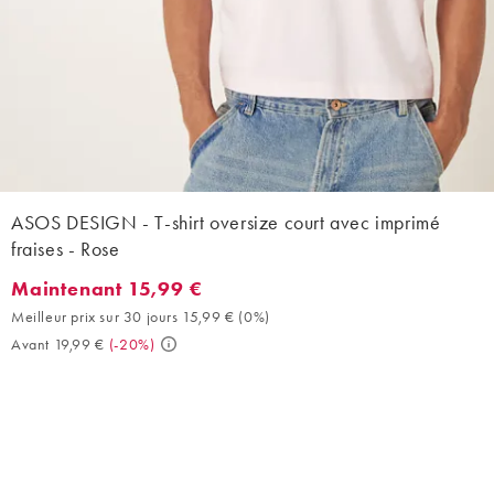
ASOS DESIGN - T-shirt oversize court avec imprimé
fraises - Rose
Maintenant 15,99 €
Maintenant 15,99 €. Meilleur prix sur 30 jours 15,99 € (0%). Ava
Meilleur prix sur 30 jours 15,99 €
(
0%
)
Avant 19,99 €
(
-20%
)