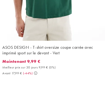
ASOS DESIGN - T-shirt oversize coupe carrée avec
imprimé sport sur le devant - Vert
Maintenant 9,99 €
Maintenant 9,99 €. Meilleur prix sur 30 jours 9,99 € (0%). Avant
Meilleur prix sur 30 jours 9,99 €
(
0%
)
Avant 17,99 €
(
-44%
)