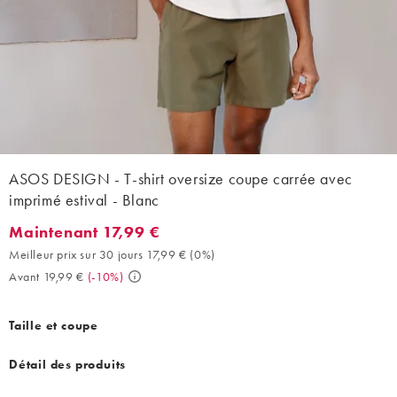
ASOS DESIGN - T-shirt oversize coupe carrée avec
imprimé estival - Blanc
Maintenant 17,99 €
Maintenant 17,99 €. Meilleur prix sur 30 jours 17,99 € (0%). Ava
Meilleur prix sur 30 jours 17,99 €
(
0%
)
Avant 19,99 €
(
-10%
)
Taille et coupe
Détail des produits