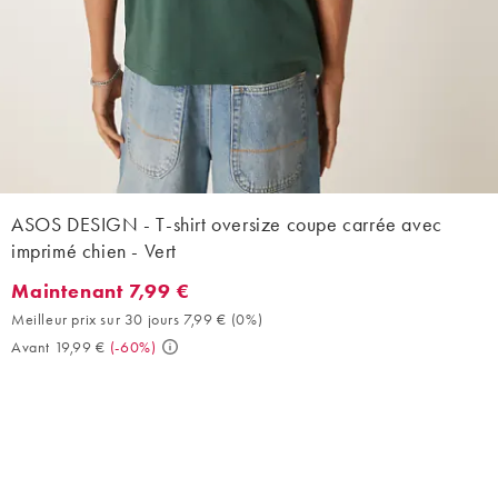
ASOS DESIGN - T-shirt oversize coupe carrée avec
imprimé chien - Vert
Maintenant 7,99 €
Maintenant 7,99 €. Meilleur prix sur 30 jours 7,99 € (0%). Avant 
Meilleur prix sur 30 jours 7,99 €
(
0%
)
Avant 19,99 €
(
-60%
)