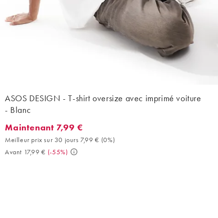
ASOS DESIGN - T-shirt oversize avec imprimé voiture
- Blanc
Maintenant 7,99 €
Maintenant 7,99 €. Meilleur prix sur 30 jours 7,99 € (0%). Avant 
Meilleur prix sur 30 jours 7,99 €
(
0%
)
Avant 17,99 €
(
-55%
)