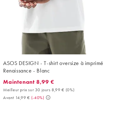
ASOS DESIGN - T-shirt oversize à imprimé
Renaissance - Blanc
Maintenant 8,99 €
Maintenant 8,99 €. Meilleur prix sur 30 jours 8,99 € (0%). Avant
Meilleur prix sur 30 jours 8,99 €
(
0%
)
Avant 14,99 €
(
-40%
)