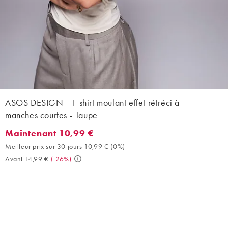
ASOS DESIGN - T-shirt moulant effet rétréci à
manches courtes - Taupe
Maintenant 10,99 €
Maintenant 10,99 €. Meilleur prix sur 30 jours 10,99 € (0%). Ava
Meilleur prix sur 30 jours 10,99 €
(
0%
)
Avant 14,99 €
(
-26%
)