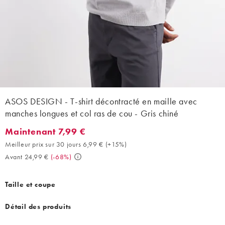
ASOS DESIGN - T-shirt décontracté en maille avec
manches longues et col ras de cou - Gris chiné
Maintenant 7,99 €
Maintenant 7,99 €. Meilleur prix sur 30 jours 6,99 € (+15%). Ava
Meilleur prix sur 30 jours 6,99 €
(
+15%
)
Avant 24,99 €
(
-68%
)
Taille et coupe
Détail des produits