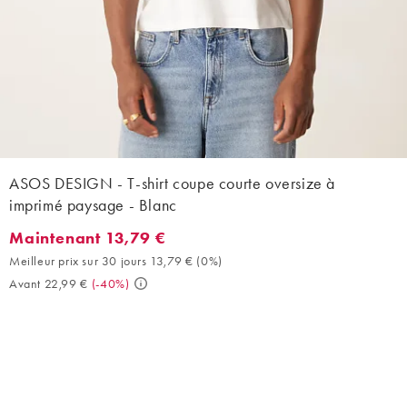
ASOS DESIGN - T-shirt coupe courte oversize à
imprimé paysage - Blanc
Maintenant 13,79 €
Maintenant 13,79 €. Meilleur prix sur 30 jours 13,79 € (0%). Ava
Meilleur prix sur 30 jours 13,79 €
(
0%
)
Avant 22,99 €
(
-40%
)