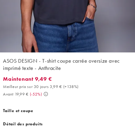
ASOS DESIGN - T-shirt coupe carrée oversize avec
imprimé texte - Anthracite
Maintenant 9,49 €
Maintenant 9,49 €. Meilleur prix sur 30 jours 3,99 € (+138%). Av
Meilleur prix sur 30 jours 3,99 €
(
+138%
)
Avant 19,99 €
(
-52%
)
Taille et coupe
Détail des produits