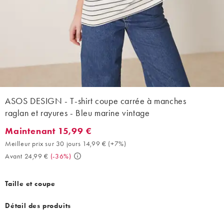
ASOS DESIGN - T-shirt coupe carrée à manches
raglan et rayures - Bleu marine vintage
Maintenant 15,99 €
Maintenant 15,99 €. Meilleur prix sur 30 jours 14,99 € (+7%). A
Meilleur prix sur 30 jours 14,99 €
(
+7%
)
Avant 24,99 €
(
-36%
)
Taille et coupe
Détail des produits