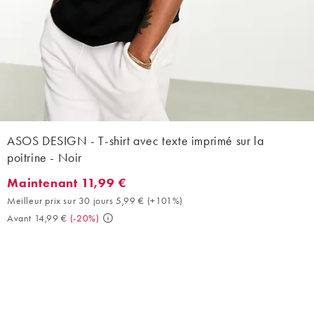
ASOS DESIGN - T-shirt avec texte imprimé sur la
poitrine - Noir
Maintenant 11,99 €
Maintenant 11,99 €. Meilleur prix sur 30 jours 5,99 € (+101%). A
Meilleur prix sur 30 jours 5,99 €
(
+101%
)
Avant 14,99 €
(
-20%
)