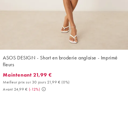
ASOS DESIGN - Short en broderie anglaise - Imprimé
fleurs
Maintenant 21,99 €
Maintenant 21,99 €. Meilleur prix sur 30 jours 21,99 € (0%). Ava
Meilleur prix sur 30 jours 21,99 €
(
0%
)
Avant 24,99 €
(
-12%
)