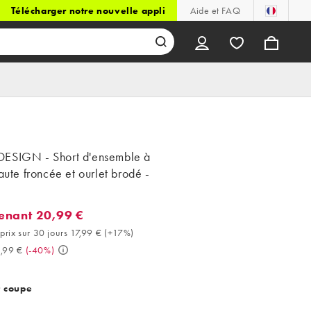
Télécharger notre nouvelle appli
Aide et FAQ
ESIGN - Short d'ensemble à
haute froncée et ourlet brodé -
enant 20,99 €
ant 20,99 €. Meilleur prix sur 30 jours 17,99 € (+17%). Avant 34,9
prix sur 30 jours 17,99 €
(
+17%
)
,99 €
(
-40%
)
t coupe