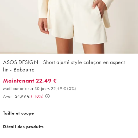
ASOS DESIGN - Short ajusté style caleçon en aspect
lin - Babeurre
Maintenant 22,49 €
Maintenant 22,49 €. Meilleur prix sur 30 jours 22,49 € (0%). Av
Meilleur prix sur 30 jours 22,49 €
(
0%
)
Avant 24,99 €
(
-10%
)
Taille et coupe
Détail des produits