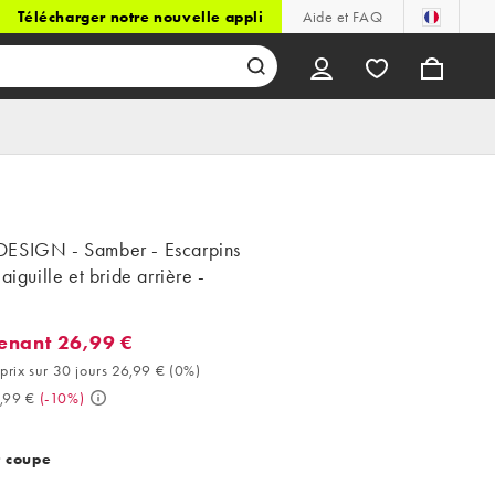
Télécharger notre nouvelle appli
Aide et FAQ
ESIGN - Samber - Escarpins
 aiguille et bride arrière -
enant 26,99 €
ant 26,99 €. Meilleur prix sur 30 jours 26,99 € (0%). Avant 29,99 
prix sur 30 jours 26,99 €
(
0%
)
,99 €
(
-10%
)
t coupe