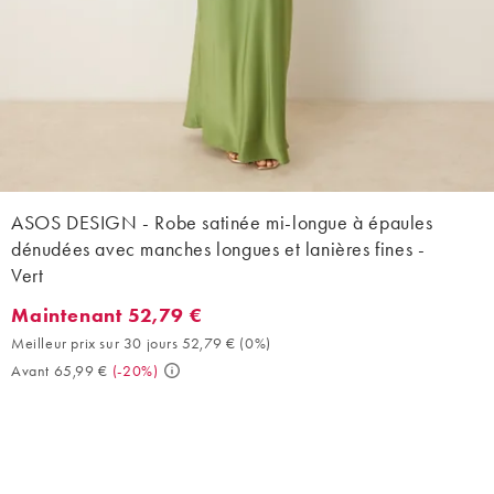
ASOS DESIGN - Robe satinée mi-longue à épaules
dénudées avec manches longues et lanières fines -
Vert
Maintenant 52,79 €
Maintenant 52,79 €. Meilleur prix sur 30 jours 52,79 € (0%). Av
Meilleur prix sur 30 jours 52,79 €
(
0%
)
Avant 65,99 €
(
-20%
)