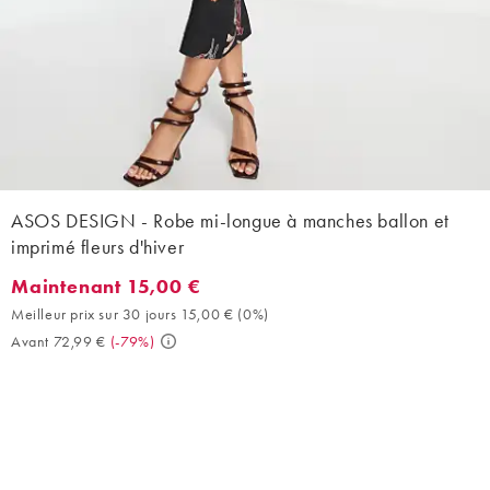
ASOS DESIGN - Robe mi-longue à manches ballon et
imprimé fleurs d'hiver
Maintenant 15,00 €
Maintenant 15,00 €. Meilleur prix sur 30 jours 15,00 € (0%). Ava
Meilleur prix sur 30 jours 15,00 €
(
0%
)
Avant 72,99 €
(
-79%
)