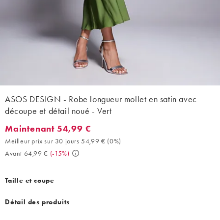
ASOS DESIGN - Robe longueur mollet en satin avec
découpe et détail noué - Vert
Maintenant 54,99 €
Maintenant 54,99 €. Meilleur prix sur 30 jours 54,99 € (0%). Av
Meilleur prix sur 30 jours 54,99 €
(
0%
)
Avant 64,99 €
(
-15%
)
Taille et coupe
Détail des produits