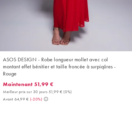
ASOS DESIGN - Robe longueur mollet avec col
montant effet bénitier et taille froncée à surpiqûres -
Rouge
Maintenant 51,99 €
Maintenant 51,99 €. Meilleur prix sur 30 jours 51,99 € (0%). Ava
Meilleur prix sur 30 jours 51,99 €
(
0%
)
Avant 64,99 €
(
-20%
)